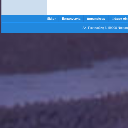
Ski.gr
Επικοινωνία
Διαφημίσεις
Φόρμα αίτ
Αλ. Παναγούλη 3, 59200 Νάου