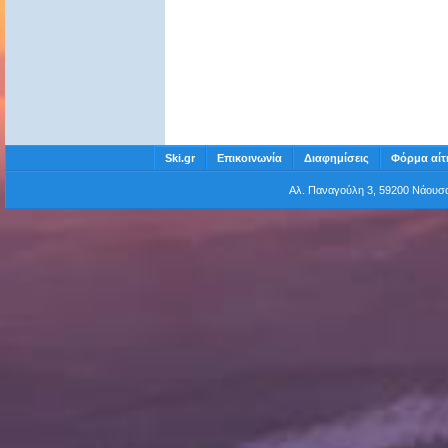
Ski.gr
Επικοινωνία
Διαφημίσεις
Φόρμα αίτ
Αλ. Παναγούλη 3, 59200 Νάου