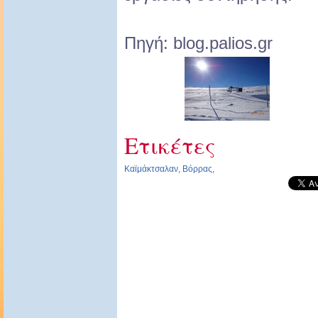
Πηγή: blog.palios.gr
Ετικέτες
Καϊμάκτσαλαν
,
Βόρρας
,