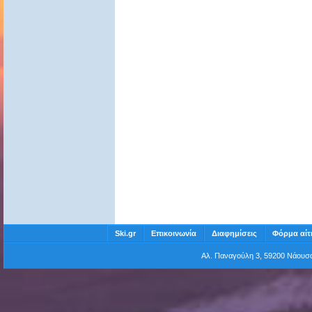
Ski.gr
Επικοινωνία
Διαφημίσεις
Φόρμα αίτ
Αλ. Παναγούλη 3, 59200 Νάου