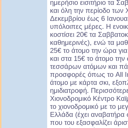
ημερήσιο εισιτήριο τα Σαβ
και όλη την περίοδο των
Δεκεμβρίου έως 6 Ιανουαρ
υπόλοιπες μέρες. Η ενοι
κοστίσει 20€ τα Σαββατοκ
καθημερινές), ενώ τα μα
25€ το άτομο την ώρα γι
και στα 15€ το άτομο την
τεσσάρων ατόμων και πά
προσφορές όπως το All In
άτομο με κάρτα σκι, εξοπ
ημιδιατροφή. Περισσότερ
Χιονοδρομικό Κέντρο Καϊ
το χιονοδρομικό με το μ
Ελλάδα (έχει αναβατήρα 
που του εξασφαλίζει άριστ