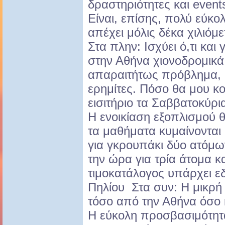
δραστηριότητες και event
Είναι, επίσης, πολύ εύκο
απέχει μόλις δέκα χιλιόμ
Στα πλην: Ισχύει ό,τι και
στην Αθήνα χιονοδρομικά 
απαραιτήτως πρόβλημα, α
ερημίτες. Πόσο θα μου κο
εισιτήριο τα Σαββατοκύρια
Η ενοικίαση εξοπλισμού θ
τα μαθήματα κυμαίνονται
για γκρουπάκι δύο ατόμων
την ώρα για τρία άτομα κ
τιμοκατάλογος υπάρχει ε
Πηλίου Στα συν: Η μικρή
τόσο από την Αθήνα όσο 
Η εύκολη προσβασιμότητά 