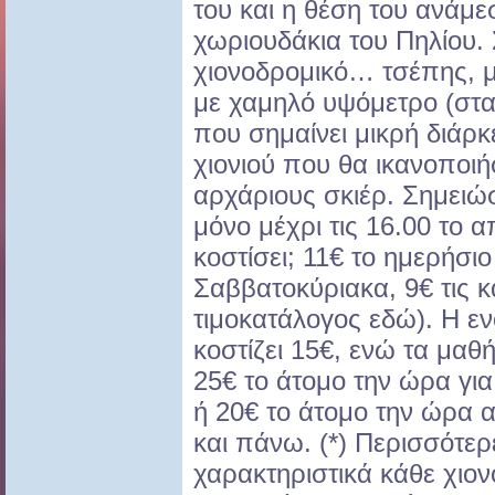
του και η θέση του ανάμε
χωριουδάκια του Πηλίου. 
χιονοδρομικό… τσέπης, με
με χαμηλό υψόμετρο (στ
που σημαίνει μικρή διάρκε
χιονιού που θα ικανοποι
αρχάριους σκιέρ. Σημειώσ
μόνο μέχρι τις 16.00 το
κοστίσει; 11€ το ημερήσιο 
Σαββατοκύριακα, 9€ τις κ
τιμοκατάλογος εδώ). Η ε
κοστίζει 15€, ενώ τα μαθ
25€ το άτομο την ώρα γι
ή 20€ το άτομο την ώρα α
και πάνω. (*) Περισσότερ
χαρακτηριστικά κάθε χιον