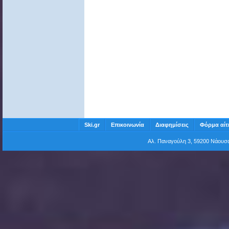
Ski.gr
Επικοινωνία
Διαφημίσεις
Φόρμα αίτ
Αλ. Παναγούλη 3, 59200 Νάου