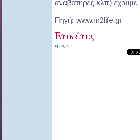
αναβατήρες κλπ) έχουμε
Πηγή: www.in2life.gr
Ετικέτες
τιμών
,
τιμή
,