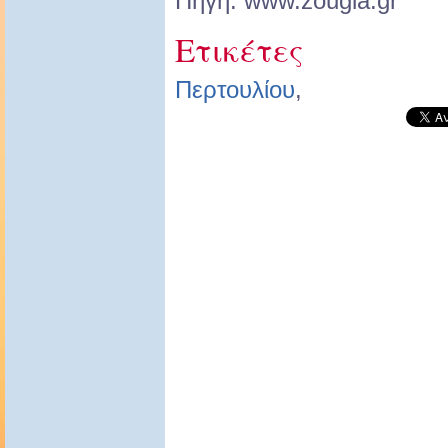
Πηγή: www.zougla.gr
Ετικέτες
Περτουλίου
,