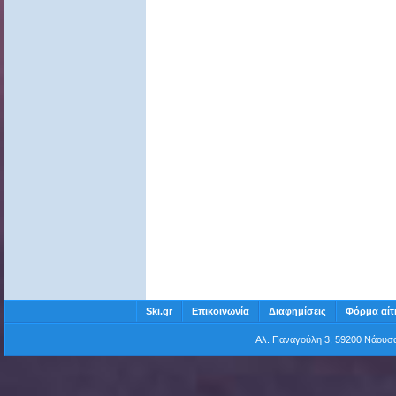
Ski.gr
Επικοινωνία
Διαφημίσεις
Φόρμα αίτ
Αλ. Παναγούλη 3, 59200 Νάου