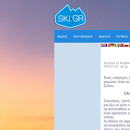
Αρχική
Χιονοδρομικά
Διαμονή
Εστίαση
Δευτέρα 11 Φεβρου
ΧΡΗΣΤΗΣ: ski.gr
Ένας υπέροχος ζ
χειμώνα, είναι α
Σελίου.
ΣΑ
Σοκολάτες, ζεστό
και έξω το χιόνι
να αντισταθείτε 
είναι αμέτρητες γ
τσέπες.
Αν θέλετε να χαρ
να ενοικιάσετε εξ
πίστες του Χιον