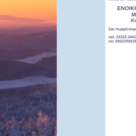
ΕΝΟΙΚΙ
Μ
Κ
Σας περιμένουμε
τηλ. 23320 244
κιν. 693225853