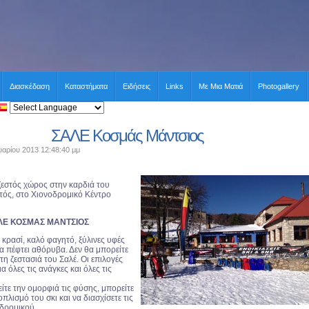
Διασκέδαση
Καταστήματα
Ειδήσεις
Links
Με Μια Ματιά
Photogallery
ΣΑΛΕ Κοσμάς Μάντσιος
αρίου 2013 12:48:40 μμ
εστός χώρος στην καρδιά του
υτός, στο Χιονοδρομικό Κέντρο
ΛΕ ΚΟΣΜΑΣ ΜΑΝΤΣΙΟΣ
 κρασί, καλό φαγητό, ξύλινες υφές
 να πέφτει αθόρυβα. Δεν θα μπορείτε
στη ζεστασιά του Σαλέ. Οι επιλογές
ια όλες τις ανάγκες και όλες τις
είτε την ομορφιά τις φύσης, μπορείτε
οπλισμό του σκι και να διασχίσετε τις
οδρομικού.