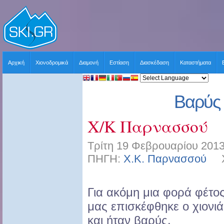
Αρχική
Χιονοδρομικά
Διαμονή
Εστίαση
Διασκέδαση
Καταστήματα
Βαρύς 
Χ/Κ Παρνασσού
Τρίτη 19 Φεβρουαρίου 2013
ΠΗΓΗ:
Χ.Κ. Παρνασσού
ΧΡ
Για ακόμη μια φορά φέτο
μας επισκέφθηκε ο χιονιά
και ήταν βαρύς.