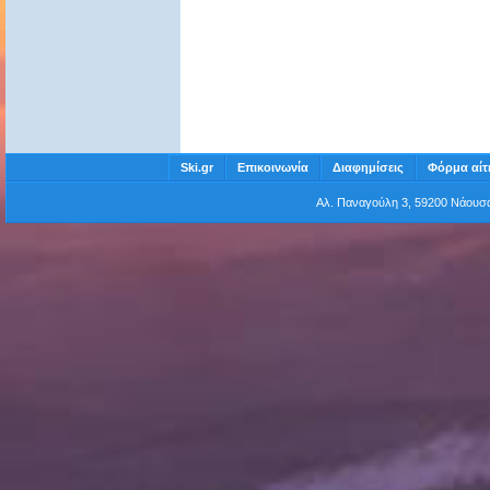
Ski.gr
Επικοινωνία
Διαφημίσεις
Φόρμα αίτ
Αλ. Παναγούλη 3, 59200 Νάου