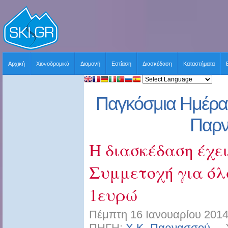
Αρχική
Χιονοδρομικά
Διαμονή
Εστίαση
Διασκέδαση
Καταστήματα
Παγκόσμια Ημέρα 
Παρ
H διασκέδαση έχει
Συμμετοχή για όλ
1ευρώ
Πέμπτη 16 Ιανουαρίου 2014
ΠΗΓΗ:
Χ.Κ. Παρνασσού
ΧΡ