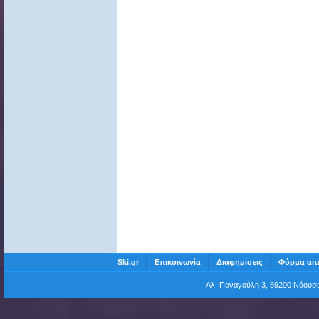
Ski.gr
Επικοινωνία
Διαφημίσεις
Φόρμα αίτ
Αλ. Παναγούλη 3, 59200 Νάου