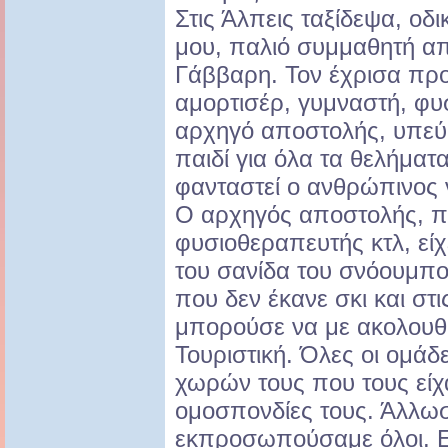
Στις Άλπεις ταξίδεψα, οδ
μου, παλιό συμμαθητή από
Γάββαρη. Τον έχρισα προ
αμορτισέρ, γυμναστή, φυ
αρχηγό αποστολής, υπεύθ
παιδί για όλα τα θελήματ
φανταστεί ο ανθρώπινος 
Ο αρχηγός αποστολής, π
φυσιοθεραπευτής κτλ, είχ
του σανίδα του σνόουμπο
που δεν έκανε σκι και στ
μπορούσε να με ακολουθή
Τουριστική. Όλες οι ομάδ
χωρών τους που τους είχ
ομοσπονδίες τους. Άλλωσ
εκπροσωπούσαμε όλοι. Ε