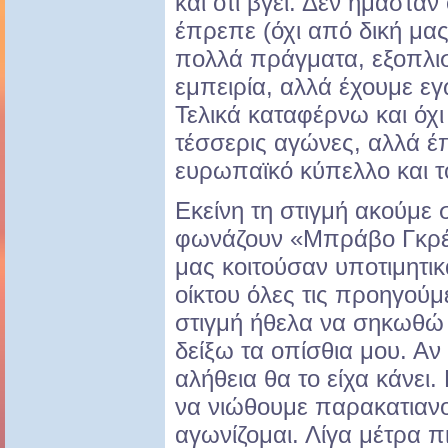
και ότι βγει. Δεν ήμαστ
έπρεπε (όχι από δική μας
πολλά πράγματα, εξοπλι
εμπειρία, αλλά έχουμε εγ
Τελικά καταφέρνω και όχι
τέσσερις αγώνες, αλλά έπ
ευρωπαϊκό κύπελλο και τ
Εκείνη τη στιγμή ακούμε 
φωνάζουν «Μπράβο Γκρέκ
μας κοιτούσαν υποτιμητικ
οίκτου όλες τις προηγούμ
στιγμή ήθελα να σηκωθώ α
δείξω τα οπίσθια μου. Α
αλήθεια θα το είχα κάνει
να νιώθουμε παρακατιανοί
αγωνίζομαι. Λίγα μέτρα π