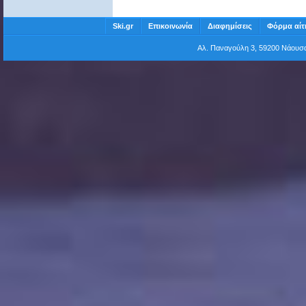
Ski.gr
Επικοινωνία
Διαφημίσεις
Φόρμα αίτ
Αλ. Παναγούλη 3, 59200 Νάου