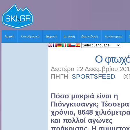
Αρχική
Χιονοδρομικά
Διαμονή
Εστίαση
Διασκέδαση
Καταστήματα
Ο φτωχό
Δευτέρα 22 Δεκεμβρίου 201
ΠΗΓΗ:
SPORTSFEED
ΧΡΗ
Πόσο μακριά είναι η
Πιόνγκτσανγκ; Τέσσερα
χρόνια, 8648 χιλιόμετρ
και πολλοί αγώνες
πρόκρισης. Η συμμετο