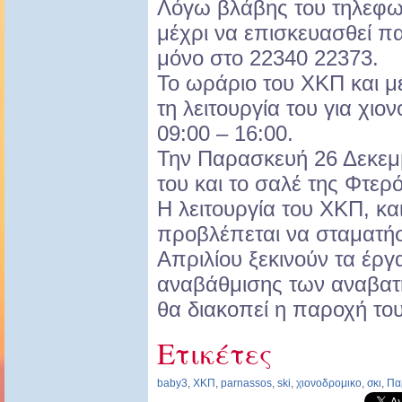
Λόγω βλάβης του τηλεφων
μέχρι να επισκευασθεί π
μόνο στο 22340 22373.
Το ωράριο του ΧΚΠ και μέ
τη λειτουργία του για χιο
09:00 – 16:00.
Την Παρασκευή 26 Δεκεμβρ
του και το σαλέ της Φτερ
Η λειτουργία του ΧΚΠ, και
προβλέπεται να σταματήσε
Απριλίου ξεκινούν τα έργ
αναβάθμισης των αναβατ
θα διακοπεί η παροχή του
Ετικέτες
baby3
,
XKΠ
,
parnassos
,
ski
,
χιονοδρομικο
,
σκι
,
Πα