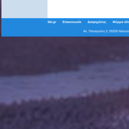
Ski.gr
Επικοινωνία
Διαφημίσεις
Φόρμα αίτ
Αλ. Παναγούλη 3, 59200 Νάου