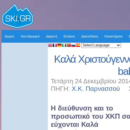
Αρχική
Χιονοδρομικά
Διαμονή
Εστίαση
Διασκέδαση
Καταστήματα
Καλά Χριστούγεννα
ba
Τετάρτη 24 Δεκεμβρίου 201
ΠΗΓΗ:
Χ.Κ. Παρνασσού
ΧΡ
Η διεύθυνση και το
προσωπικό του XKΠ σ
εύχονται Καλά