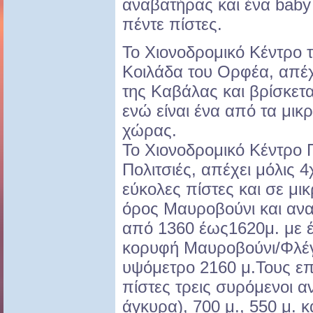
αναβατήρας και ένα baby l
πέντε πίστες.
Το Χιονοδρομικό Κέντρο 
Κοιλάδα του Ορφέα, απέχ
της Καβάλας και βρίσκετα
ενώ είναι ένα από τα μικ
χώρας.
Το Χιονοδρομικό Κέντρο 
Πολιτσιές, απέχει μόλις 
εύκολες πίστες και σε μι
όρος Μαυροβούνι και αν
από 1360 έως1620μ. με έ
κορυφή Μαυροβούνι/Φλέγ
υψόμετρο 2160 μ.Τους επ
πίστες τρεις συρόμενοι α
άγκυρα), 700 μ., 550 μ. κ