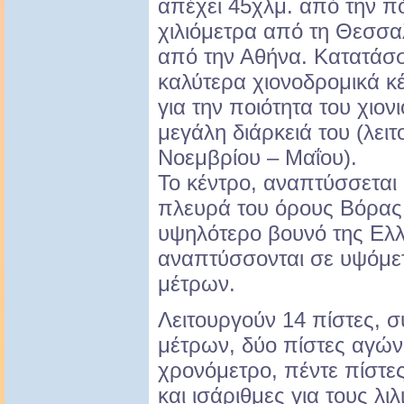
απέχει 45χλμ. από την π
χιλιόμετρα από τη Θεσσαλ
από την Αθήνα. Κατατάσ
καλύτερα χιονοδρομικά κ
για την ποιότητα του χιονι
μεγάλη διάρκειά του (λειτ
Νοεμβρίου – Μαΐου).
Το κέντρο, αναπτύσσεται 
πλευρά του όρους Βόρας, 
υψηλότερο βουνό της Ελλά
αναπτύσσονται σε υψόμε
μέτρων.
Λειτουργούν 14 πίστες, σ
μέτρων, δύο πίστες αγών
χρονόμετρο, πέντε πίστες
και ισάριθμες για τους λι