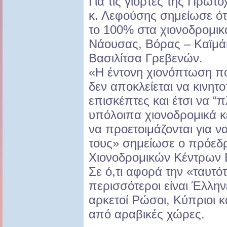
Για τις γιορτές της Πρωτ
κ. Λεφούσης σημείωσε ότι
το 100% στα χιονοδρομικ
Νάουσας, Βόρας – Καϊμά
Βασιλίτσα Γρεβενών.
«Η έντονη χιονόπτωση π
δεν αποκλείεται να κινητ
επισκέπτες και έτσι να “
υπόλοιπα χιονοδρομικά κ
να προετοιμάζονται για να
τους» σημείωσε ο πρόεδ
Χιονοδρομικών Κέντρων 
Σε ό,τι αφορά την «ταυτό
περισσότεροι είναι Έλλη
αρκετοί Ρώσοι, Κύπριοι κα
από αραβικές χώρες.