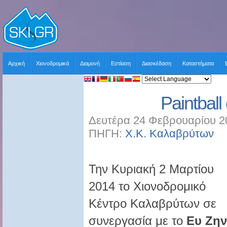
Αρχική
Χιονοδρομικά
Διαμονή
Εστίαση
Διασκέδαση
Καταστήματα
Paintball
Δευτέρα 24 Φεβρουαρίου 2
ΠΗΓΗ:
Χ.Κ. Καλαβρύτων
Χ
Την Κυριακή 2 Μαρτίου
2014 το Χιονοδρομικό
Κέντρο Καλαβρύτων σε
συνεργασία με το
Ευ Ζην