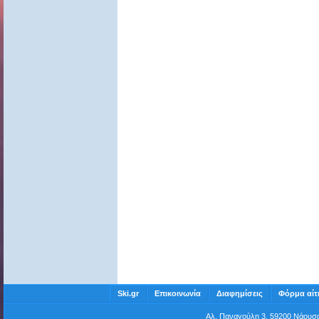
Ski.gr
Επικοινωνία
Διαφημίσεις
Φόρμα αίτ
Αλ. Παναγούλη 3, 59200 Νάου