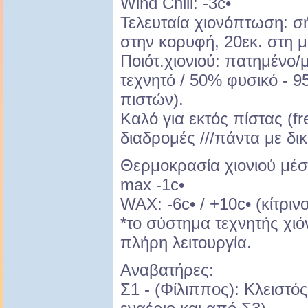
Wind Chill: -3c•
Τελευταία χιονόπτωση: σή
στην κορυφή, 20εκ. στη μ
Ποιότ.χιονιού: πατημένο
τεχνητό / 50% φυσικό - 
πιστών).
Καλό για εκτός πίστας (fre
διαδρομές ///πάντα με δικ
Θερμοκρασία χιονιού μέση
max -1c•
WAX: -6c• / +10c• (κίτρι
*το σύστημα τεχνητής χι
πλήρη λειτουργία.
Αναβατήρες:
Σ1 - (Φίλιππος): Κλειστό