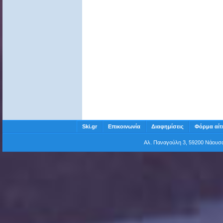
Ski.gr
Επικοινωνία
Διαφημίσεις
Φόρμα αίτ
Αλ. Παναγούλη 3, 59200 Νάου