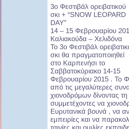
3ο Φεστιβάλ ορειβατικού
σκι + “SNOW LEOPARD
DAY”
14 – 15 Φεβρουαρίου 20
Καλιακούδα – Χελιδόνα
Το 3ο Φεστιβάλ ορειβατικ
σκι θα πραγματοποιηθεί
στο Καρπενήσι το
Σαββατοκύριακο 14-15
Φεβρουαρίου 2015 . Το Φε
από τις μεγαλύτερες συνα
χιονοδρόμων δίνοντας τη
συμμετέχοντες να χιονοδ
Ευρυτανικά βουνά , να α
εμπειρίες και να παρακο
ταινίες και ομιλίες εκπαι