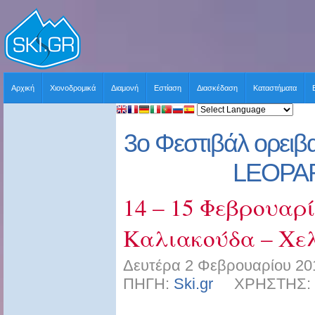
Αρχική
Χιονοδρομικά
Διαμονή
Εστίαση
Διασκέδαση
Καταστήματα
3ο Φεστιβάλ ορειβ
LEOPA
14 – 15 Φεβρουαρί
Καλιακούδα – Χε
Δευτέρα 2 Φεβρουαρίου 201
ΠΗΓΗ:
Ski.gr
ΧΡΗΣΤΗΣ: sk