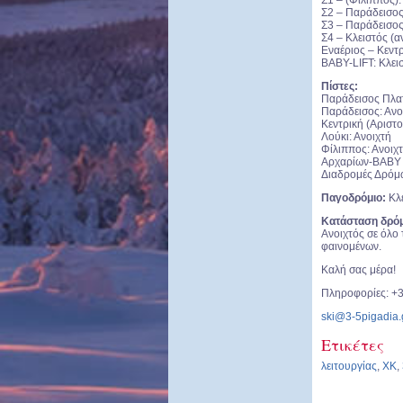
Σ1 – (Φίλιππος):
Σ2 – Παράδεισος
Σ3 – Παράδεισος/
Σ4 – Κλειστός (α
Εναέριος – Κεντρ
BABY-LIFT: Κλεισ
Πίστες:
Παράδεισος Πλατ
Παράδεισος: Ανο
Κεντρική (Αριστο
Λούκι: Ανοιχτή
Φίλιππος: Ανοιχτ
Αρχαρίων-BABY L
Διαδρομές Δρόμω
Παγοδρόμιο:
Κλε
Κατάσταση δρό
Ανοιχτός σε όλο 
φαινομένων.
Καλή σας μέρα!
Πληροφορίες: +
ski@3-5pigadia.
Ετικέτες
λειτουργίας
,
ΧΚ
,