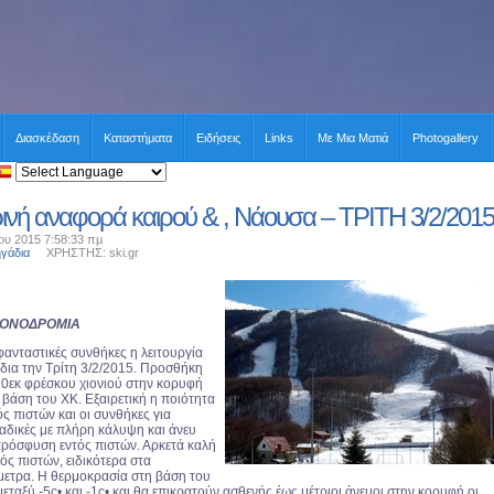
Διασκέδαση
Καταστήματα
Ειδήσεις
Links
Με Μια Ματιά
Photogallery
ινή αναφορά καιρού & , Νάουσα – ΤΡΙΤΗ 3/2/2015
ου 2015 7:58:33 πμ
ηγάδια
ΧΡΗΣΤΗΣ: ski.gr
ΧΙΟΝΟΔΡΟΜΙΑ
φανταστικές συνθήκες η λειτουργία
δια την Τρίτη 3/2/2015. Προσθήκη
0εκ φρέσκου χιονιού στην κορυφή
 βάση του ΧΚ. Εξαιρετική η ποιότητα
ός πιστών και οι συνθήκες για
αδικές με πλήρη κάλυψη και άνευ
ρόσφυση εντός πιστών. Αρκετά καλή
ός πιστών, ειδικότερα στα
ετρα. Η θερμοκρασία στη βάση του
εταξύ -5c• και -1c• και θα επικρατούν ασθενής έως μέτριοι άνεμοι στην κορυφή οι