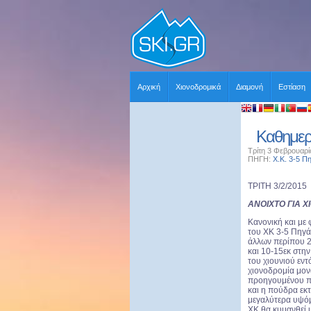
Αρχική
Χιονοδρομικά
Διαμονή
Εστίαση
Καθημερ
Τρίτη 3 Φεβρουαρί
ΠΗΓΗ:
Χ.Κ. 3-5 Π
ΤΡΙΤΗ 3/2/2015
ΑΝΟΙΧΤΟ ΓΙΑ 
Κανονική και με 
του ΧΚ 3-5 Πηγά
άλλων περίπου 2
και 10-15εκ στην
του χιουνιού εντ
χιονοδρομία μον
προηγουμένου π
και η πούδρα εκτ
μεγαλύτερα υψόμ
ΧΚ θα κυμανθεί μ