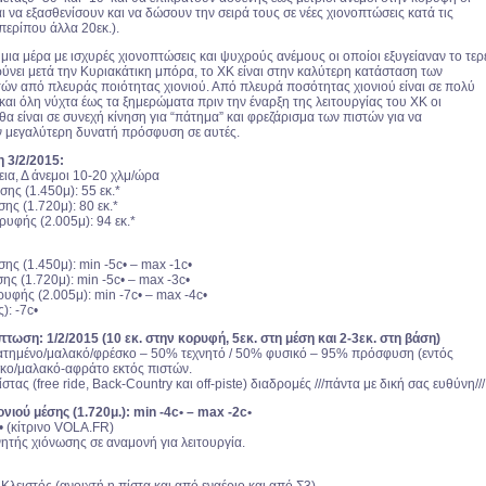
ι να εξασθενίσουν και να δώσουν την σειρά τους σε νέες χιονοπτώσεις κατά τις
περίπου άλλα 20εκ.).
ια μέρα με ισχυρές χιονοπτώσεις και ψυχρούς ανέμους οι οποίοι εξυγείαναν το τερ
ρύνει μετά την Κυριακάτικη μπόρα, το ΧΚ είναι στην καλύτερη κατάσταση των
ετών από πλευράς ποιότητας χιονιού. Από πλευρά ποσότητας χιονιού είναι σε πολύ
αι όλη νύχτα έως τα ξημερώματα πριν την έναρξη της λειτουργίας του ΧΚ οι
α είναι σε συνεχή κίνηση για “πάτημα” και φρεζάρισμα των πιστών για να
 μεγαλύτερη δυνατή πρόσφυση σε αυτές.
η 3/2/2015:
ια, Δ άνεμοι 10-20 χλμ/ώρα
ης (1.450μ): 55 εκ.*
ης (1.720μ): 80 εκ.*
υφής (2.005μ): 94 εκ.*
ης (1.450μ): min -5c• – max -1c•
ς (1.720μ): min -5c• – max -3c•
υφής (2.005μ): min -7c• – max -4c•
): -7c•
πτωση: 1/2/2015 (10 εκ. στην κορυφή, 5εκ. στη μέση και 2-3εκ. στη βάση)
πατημένο/μαλακό/φρέσκο – 50% τεχνητό / 50% φυσικό – 95% πρόσφυση (εντός
σκο/μαλακό-αφράτο εκτός πιστών.
στας (free ride, Back-Country και off-piste) διαδρομές ///πάντα με δική σας ευθύνη///
νιού μέσης (1.720μ.): min -4c• – max -2c•
• (κίτρινο VOLA.FR)
ητής χιόνωσης σε αναμονή για λειτουργία.