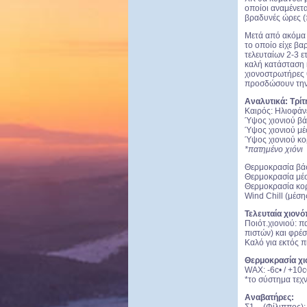
οποίοι αναμένετα
βραδυνές ώρες (
Μετά από ακόμα μ
το οποίο είχε βα
τελευταίων 2-3 
καλή κατάσταση κ
χιονοστρωτήρες θ
προσδώσουν την
Αναλυτικά: Τρίτ
Καιρός: Ηλιοφάνε
Ύψος χιονιού βάσ
Ύψος χιονιού μέσ
Ύψος χιονιού κορ
*πατημένο χιόνι
Θερμοκρασία βάσ
Θερμοκρασία μέση
Θερμοκρασία κορ
Wind Chill (μέσης
Τελευταία χιονό
Ποιότ.χιονιού: 
πιστών) και φρέ
Καλό για εκτός πί
Θερμοκρασία χιο
WAX: -6c• / +10c
*το σύστημα τεχν
Αναβατήρες: