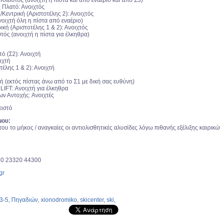
 Κλειστός (ανοιχτή η πίστα και από εναέριο και από Σ3)
 Πλατό: Ανοιχτός
Κεντρική (Αριστοτέλης 2): Ανοιχτός
νοιχτή όλη η πίστα από εναέριο)
ική (Αριστοτέλης 1 & 2): Ανοιχτός
τός (ανοιχτή η πίστα για έλκηθρα)
ό (Σ2): Ανοιχτή
ιχτή
τέλης 1 & 2): Ανοιχτή
ή (εκτός πίστας άνω από το Σ1 με δική σας ευθύνη)
IFT: Ανοιχτή για έλκηθρα
ν Αντοχής: Ανοιχτές
ιστό
μου:
του το μήκος / αναγκαίες οι αντιολισθητικές αλυσίδες λόγω πιθανής εξέλιξης καιρικώ
30 23320 44300
gr
3-5
,
Πηγαδιών
,
xionodromiko
,
skicenter
,
ski
,