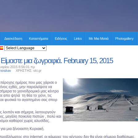
Διασκέδαση
Καταστήματα
Ειδήσεις
Links
Με Μια Ματιά
Photogallery
Είμαστε μια ζωγραφιά. February 15, 2015
υαρίου 2015 8:56:01 πμ
κτσαλαν
ΧΡΗΣΤΗΣ: ski.gr
 υπέροχης ημέρας που μας χάρισε ο
νος εχθές, μην παραλείψετε να
 σήμερα το χιονοδρομικό μας κέντρο
ε απο ψηλά τη θέα το χιόνι, τις
 και φυσικά το αγαπημένο σας σπορ
ς λοιπόν και σήμερα, λειτουργούν
ες, μεγάλη ποικιλία πιστών , πολύ και
δρόμοι καθαροί χωρίς αλυσίδες.
για μια ξένοιαστη Κυριακή.
οβλήματος στο internet, οι κάμερες του κέντρου δεν θα είναι σήμερα διαθέσιμες.