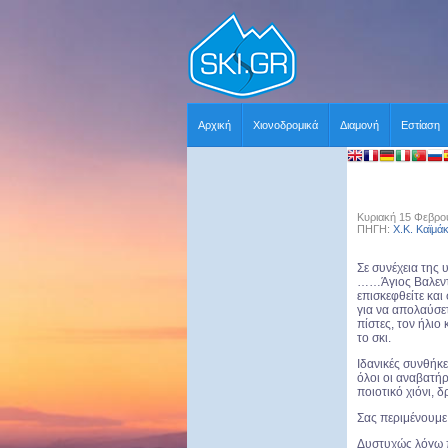
Αρχική
Χιονοδρομικά
Διαμονή
Εστίαση
Κυριακή 15 Φεβρο
ΠΗΓΗ:
Χ.Κ. Καϊμά
Σε συνέχεια της
……Άγιος Βαλεντί
επισκεφθείτε και
για να απολαύσετ
πίστες, τον ήλιο
το σκι.
Ιδανικές συνθήκε
όλοι οι αναβατήρ
ποιοτικό χιόνι, 
Σας περιμένουμε 
Δυστυχώς λόγω πρ