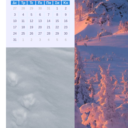
Δε
Τρ
Τε
Πε
Πα
Σα
Κυ
27
28
29
30
31
1
2
3
4
5
6
7
8
9
10
11
12
13
14
15
16
17
18
19
20
21
22
23
24
25
26
27
28
29
30
31
1
2
3
4
5
6