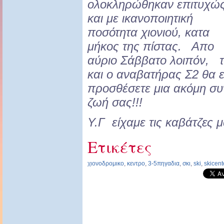
ολοκληρώθηκαν επιτυχώ
και με ικανοποιητική
ποσότητα χιονιού, κατα
μήκος της πίστας. Απο
αύριο Σάββατο λοιπόν, τ
και ο αναβατήρας Σ2 θα εί
προσθέσετε μια ακόμη συ
ζωή σας!!!
Υ.Γ
είχαμε τις καβάτζες μ
Ετικέτες
χιονοδρομικο
,
κεντρο
,
3-5πηγαδια
,
σκι
,
ski
,
skicent