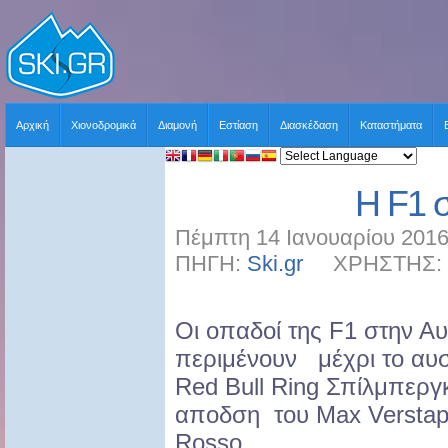
Αρχική
Χιονοδρομικά
Διαμονή
Εστίαση
Διασκέδαση
Καταστήματα
Η F1 
Πέμπτη 14 Ιανουαρίου 2016
ΠΗΓΗ:
Ski.gr
ΧΡΗΣΤΗΣ: sk
Οι οπαδοί της F1 στην Αυ
περιμένουν μέχρι το αυσ
Red Bull Ring Σπίλμπεργκ
αποδση του Max Verstapp
Rosso .