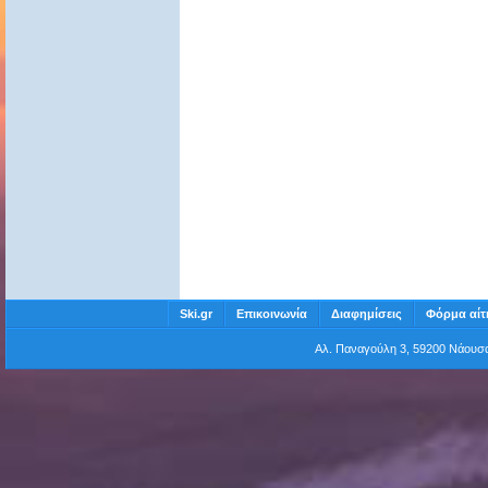
Ski.gr
Επικοινωνία
Διαφημίσεις
Φόρμα αίτ
Αλ. Παναγούλη 3, 59200 Νάου