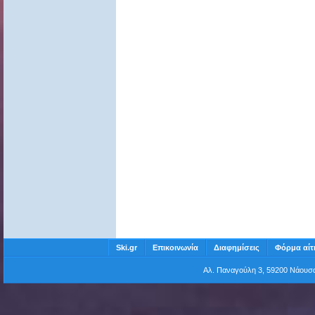
Ski.gr
Επικοινωνία
Διαφημίσεις
Φόρμα αίτ
Αλ. Παναγούλη 3, 59200 Νάου