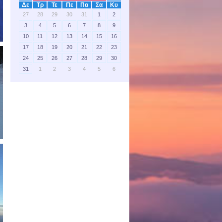
Δε
Τρ
Τε
Πε
Πα
Σα
Κυ
27
28
29
30
31
1
2
3
4
5
6
7
8
9
10
11
12
13
14
15
16
17
18
19
20
21
22
23
24
25
26
27
28
29
30
31
1
2
3
4
5
6