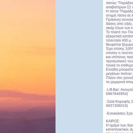
πίστας "Παράδεισ
αναβατήρων Σ2 &
Η πίστα "Παράδει
στιγμή πίστα σε 
Πράσινη) συνολι
δάσος από οξιές
σκιέρ όλων των 
Το πλατό του Παρ
εξαιρετική κατάσ
τελευταία 400 μ.
θεωρείται ξεχωρι
Έχει επίσης 100
οποίου η ποιότη
και επίπονες προ
προσωπικού του 
τελικά το επιθυμ
Ελλάδα μπορείτε
μεγάλων πιστών 
Πλέον στο χιονοδ
τα χειμερινά σπο
-Lift-Bar: Ανοιχ
6987846954)
-Σαλέ Κορυφής 2
6937306019)
-Ενοικιάσεις-Σχο
ΚΑΙΡΟΣ:
Η ημέρα των Χρισ
καταπληκτικές συ