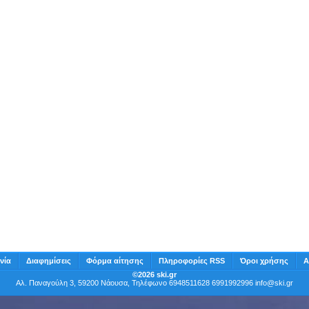
νία
Διαφημίσεις
Φόρμα αίτησης
Πληροφορίες RSS
Όροι χρήσης
Α
©2026 ski.gr
Αλ. Παναγούλη 3, 59200 Νάουσα, Τηλέφωνο 6948511628 6991992996
info@ski.gr