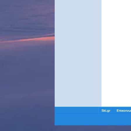
Ski.gr
Επικοινω