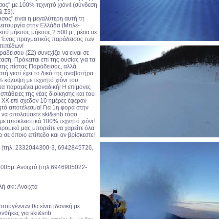
ος" με 100% τεχνητό χιόνι! (σύνδεση
 Σ3).
σος" είναι η μεγαλύτερη αυτή τη
λειτουργία στην Ελλάδα (Μπλε-
κού μήκους μήκους 2.500 μ., μέσα σε
. Ένας πραγματικός παράδεισος των
επιπέδων!
αδείσου (Σ2) συνεχίζει να είναι σε
ταση. Πρόκειται επί της ουσίας για τα
 της πίστας Παράδεισος, αλλά
στή γιατί έχει το δικό της αναβατήρα.
% κάλυψη με τεχνητό χιόνι του
τα παραμένει μοναδική! Η επίμονες
σπάθειες της νέας διοίκησης και του
ΧΚ επί σχεδόν 10 ημέρες έφεραν
ητό αποτέλεσμα! Για 1η φορά στην
 να απολαύσετε ski&snb τόσο
με αποκλειστικά 100% τεχνητό χιόνι!
ρομικό μας μπορείτε να χαρείτε όλα
ρ σε όποιο επίπεδο και αν βρίσκεστε!
τό (τηλ. 2332044300-3, 6942845726,
005μ: Ανοιχτό (τηλ.6946905022-
λή σκι: Ανοιχτά
τουγέννων θα είναι ιδανική με
νθήκες για ski&snb.