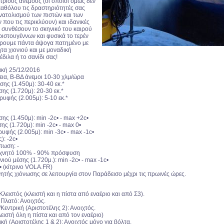
τριους ανέμους (οι οποίοι όμως δεν
καθόλου τις δραστηριότητές σας
ατολισμού των πιστών και των
που τις περικλύουν) και ιδανικές
 συνθέσουν το σκηνικό του καιρού
ριστουγέννων και φυσικά το τερέν
ρουμε πάντα άψογα πατημένο με
ητα χιονιού και με μοναδική
διλα ή το σανίδι σας!
ακή 25/12/2016
εια, Β-ΒΔ άνεμοι 10-30 χλμ/ώρα
ης (1.450μ): 30-40 εκ.*
ης (1.720μ): 20-30 εκ.*
υφής (2.005μ): 5-10 εκ.*
ης (1.450μ): min -2c• - max +2c•
ς (1.720μ): min -2c• - max 0•
υφής (2.005μ): min -3c• - max -1c•
): -2c•
τωση: -
τεχνητό 100% - 90% πρόσφυση
ιού μέσης (1.720μ.): min -2c• - max -1c•
• (κίτρινο VOLA.FR)
ητής χιόνωσης σε λειτουργία στον Παράδεισο μέχρι τις πρωινές ώρες.
Κλειστός (κλειστή και η πίστα από εναέριο και από Σ3).
Πλατό: Ανοιχτός.
Κεντρική (Αριστοτέλης 2): Ανοιχτός.
λειστή όλη η πίστα και από τον εναέριο)
ική (Αριστοτέλης 1 & 2): Ανοιχτός μόνο για βόλτα.