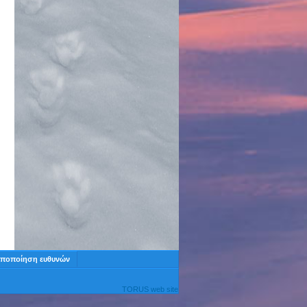
ποποίηση ευθυνών
TORUS web site