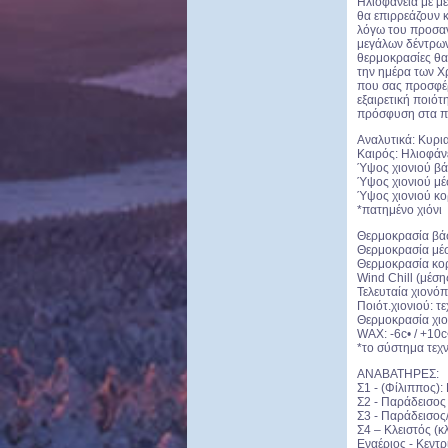
Ηλιοφάνεια με μέ
θα επιρρεάζουν 
λόγω του προσαν
μεγάλων δέντρων 
θερμοκρασίες θα
την ημέρα των Χ
που σας προσφέ
εξαιρετική ποιότ
πρόσφυση στα πέ
Αναλυτικά: Κυρι
Καιρός: Ηλιοφάν
Ύψος χιονιού βάσ
Ύψος χιονιού μέσ
Ύψος χιονιού κορ
*πατημένο χιόνι
Θερμοκρασία βάσ
Θερμοκρασία μέση
Θερμοκρασία κορ
Wind Chill (μέσης
Τελευταία χιονόπ
Ποιότ.χιονιού: 
Θερμοκρασία χιον
WAX: -6c• / +10c
*το σύστημα τεχν
ΑΝΑΒΑΤΗΡΕΣ:
Σ1 - (Φίλιππος): 
Σ2 - Παράδεισος 
Σ3 - Παράδεισος/
Σ4 – Κλειστός (κ
Εναέριος - Κεντρ