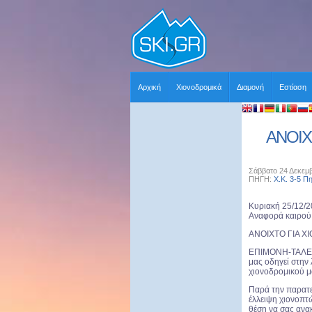
Αρχική
Χιονοδρομικά
Διαμονή
Εστίαση
ΑΝΟΙΧ
Σάββατο 24 Δεκεμβ
ΠΗΓΗ:
Χ.Κ. 3-5 Π
Κυριακή 25/12/
Αναφορά καιρού 
ANOIXTO ΓΙΑ Χ
ΕΠΙΜΟΝΗ-ΤΑΛΕΝ
μας οδηγεί στην
χιονοδρομικού μ
Παρά την παρατε
έλλειψη χιονοπτ
θέση να σας ανα