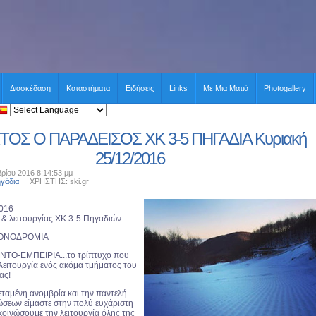
Διασκέδαση
Καταστήματα
Ειδήσεις
Links
Με Μια Ματιά
Photogallery
ΤΟΣ Ο ΠΑΡΑΔΕΙΣΟΣ ΧΚ 3-5 ΠΗΓΑΔΙΑ Κυριακή
25/12/2016
ρίου 2016 8:14:53 μμ
ηγάδια
ΧΡΗΣΤΗΣ: ski.gr
2016
& λειτουργίας ΧΚ 3-5 Πηγαδιών.
ΙΟΝΟΔΡΟΜΙΑ
ΤΟ-ΕΜΠΕΙΡΙΑ...το τρίπτυχο που
 λειτουργία ενός ακόμα τμήματος του
ας!
ταμένη ανομβρία και την παντελή
ώσεων είμαστε στην πολύ ευχάριστη
κοινώσουμε την λειτουργία όλης της