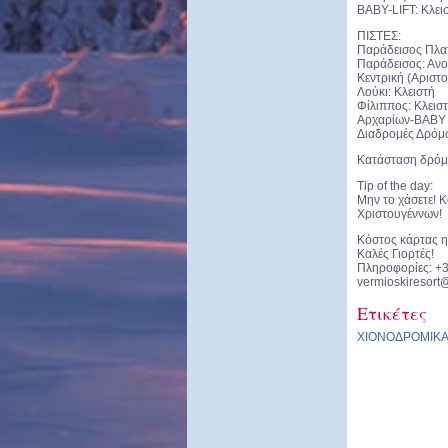
BABY-LIFT: Κλει
ΠΙΣΤΕΣ:
Παράδεισος Πλατ
Παράδεισος: Ανο
Κεντρική (Αριστο
Λούκι: Κλειστή
Φίλιππος: Κλεισ
Αρχαρίων-BABY L
Διαδρομές Δρόμω
Κατάσταση δρόμο
Tip of the day:
Μην το χάσετε! 
Χριστουγέννων!
Κόστος κάρτας η
Καλές Γιορτές!
Πληροφορίες: +
vermioskiresort
Ετικέτες
ΧΙΟΝΟΔΡΟΜΙΚ