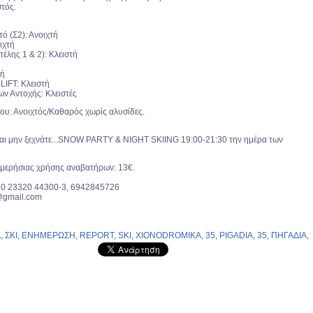
στός.
ό (Σ2): Ανοιχτή
ιχτή
τέλης 1 & 2): Κλειστή
τή
IFT: Κλειστή
ν Αντοχής: Κλειστές
υ: Ανοιχτός/Καθαρός χωρίς αλυσίδες.
Και μην ξεχνάτε...SNOW PARTY & NIGHT SKIING 19:00-21:30 την ημέρα των
μερήσιας χρήσης αναβατήρων: 13€.
30 23320 44300-3, 6942845726
@gmail.com
Α
,
ΣΚΙ
,
ΕΝΗΜΕΡΩΣΗ
,
REPORT
,
SKI
,
XIONODROMIKA
,
35
,
PIGADIA
,
35
,
ΠΗΓΑΔΙΑ
,