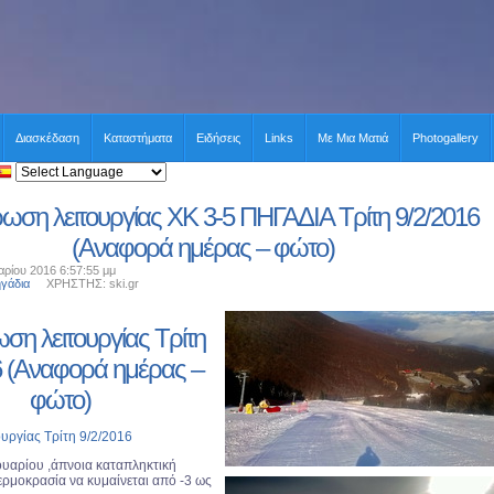
Διασκέδαση
Καταστήματα
Ειδήσεις
Links
Με Μια Ματιά
Photogallery
ωση λειτουργίας XK 3-5 ΠΗΓΑΔΙΑ Τρίτη 9/2/2016
(Αναφορά ημέρας – φώτο)
ρίου 2016 6:57:55 μμ
ηγάδια
ΧΡΗΣΤΗΣ: ski.gr
ση λειτουργίας Τρίτη
6 (Αναφορά ημέρας –
φώτο)
υργίας Τρίτη 9/2/2016
υαρίου ,άπνοια καταπληκτική
ερμοκρασία να κυμαίνεται από -3 ως