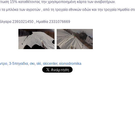
πτωση 15% καταθέτοντας την χρησιμοποιημένη κάρτα των αναβατήρων.
α τα μπλόκα των αγροτών , από τη τροχαία εθνικών οδών και την τροχαία Ημαθία στ
 Μάλγαρα 2391021450 , Ημαθία 2331076669
ντρο
,
3-5πηγαδια
,
σκι
,
ski
,
skicenter
,
xionodromika