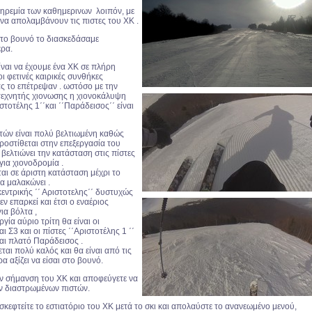
ηρεμία των καθημερινων λοιπόν, με
να απολαμβάνουν τις πιστες του ΧΚ .
το βουνό το διασκεδάσαμε
ρα.
ίναι να έχουμε ένα ΧΚ σε πλήρη
οι φετινές καιρικές συνθήκες
ς το επέτρεψαν . ωστόσο με την
τεχνητής χιονωσης η χιονοκάλυψη
στοτέλης 1΄΄και ΄΄Παράδεισος΄΄ είναι
στών είναι πολύ βελτιωμένη καθώς
ροστίθεται στην επεξεργασία του
 βελτιώνει την κατάσταση στις πίστες
για χιονοδρομία .
ίται σε άριστη κατάσταση μέχρι το
α μαλακώνει .
εντρικής ΄΄ Αριστοτελης΄΄ δυστυχώς
ν επαρκεί και έτσι ο εναέριος
ια βόλτα ,
γία αύριο τρίτη θα είναι οι
ι Σ3 και οι πίστες ΄΄Αριστοτέλης 1 ΄΄
αι πλατό Παράδεισος .
ται πολύ καλός και θα είναι από τις
α αξίζει να είσαι στο βουνό.
ν σήμανση του ΧΚ και αποφεύγετε να
ων διαστρωμένων πιστών.
ισκεφτείτε το εστιατόριο του ΧΚ μετά το σκι και απολαύστε το ανανεωμένο μενού,