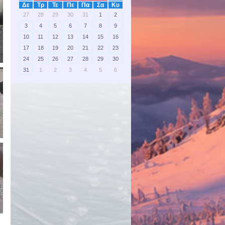
Δε
Τρ
Τε
Πε
Πα
Σα
Κυ
27
28
29
30
31
1
2
3
4
5
6
7
8
9
10
11
12
13
14
15
16
17
18
19
20
21
22
23
24
25
26
27
28
29
30
31
1
2
3
4
5
6