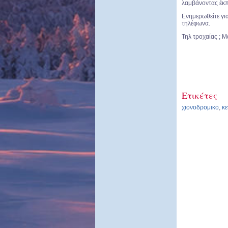
λαμβάνοντας έκ
Ενημερωθείτε γι
τηλέφωνα.
Τηλ τροχαίας ;
Ετικέτες
χιονοδρομικο
,
κε