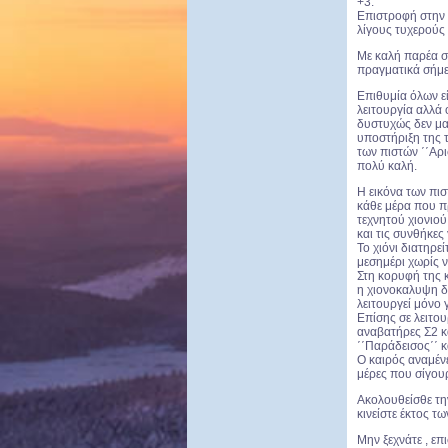
+3.
Επιστροφή στην 
λίγους τυχερούς 
Με καλή παρέα σ
πραγματικά σήμε
Επιθυμία όλων ε
λειτουργία αλλά 
δυστυχώς δεν μα
υποστήριξη της 
των πιστών ΄΄Αρι
πολύ καλή.
Η εικόνα των πι
κάθε μέρα που π
τεχνητού χιονιού
και τις συνθήκες 
Το χιόνι διατηρε
μεσημέρι χωρίς ν
Στη κορυφή της κ
η χιονοκαλυψη δε
λειτουργεί μόνο γ
Επίσης σε λειτουρ
αναβατήρες Σ2 κα
΄΄Παράδεισος΄΄ κ
Ο καιρός αναμένε
μέρες που σίγουρ
Ακολουθείσθε τη
κινείστε έκτος τ
Μην ξεχνάτε , επ