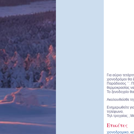
Για αύριο τετάρτ
χιονοδρόμοι θα έχ
Παράδεισος ΄΄. 
θερμοκρασίας να
Το ξενοδοχείο θα
Ακολουθείσθε τη
Ενημερωθείτε γι
τηλέφωνα.
Τηλ τροχαίας ;
Ετικέτες
χιονοδρομικο
,
κε