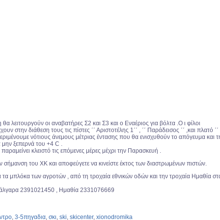
η θα λειτουργούν οι αναβατήρες Σ2 και Σ3 και ο Εναέριος για βόλτα .Ο ι φίλοι
ουν στην διάθεση τους τις πίστες ΄΄ Αριστοτέλης 1΄΄ , ΄΄ Παράδεισος ΄΄ ,και πλατό ΄΄
Περιμένουμε νότιους άνεμους μέτριας έντασης που θα ενισχυθούν το απόγευμα και τ
 μην ξεπερνά του +4 C .
 παραμείνει κλειστό τις επόμενες μέρες μέχρι την Παρασκευή .
ν σήμανση του ΧΚ και αποφεύγετε να κινείστε έκτος των διαστρωμένων πιστών.
α τα μπλόκα των αγροτών , από τη τροχαία εθνικών οδών και την τροχαία Ημαθία στ
 Μάλγαρα 2391021450 , Ημαθία 2331076669
ντρο
,
3-5πηγαδια
,
σκι
,
ski
,
skicenter
,
xionodromika