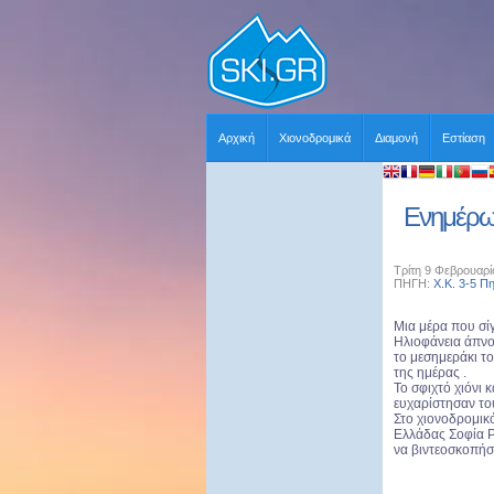
Αρχική
Χιονοδρομικά
Διαμονή
Εστίαση
Ενημέρωσ
Τρίτη 9 Φεβρουαρί
ΠΗΓΗ:
Χ.Κ. 3-5 Π
Μια μέρα που σίγ
Ηλιοφάνεια άπνο
το μεσημεράκι το
της ημέρας .
Το σφιχτό χιόνι 
ευχαρίστησαν το
Στο χιονοδρομικ
Ελλάδας Σοφία Ρά
να βιντεοσκοπήσ