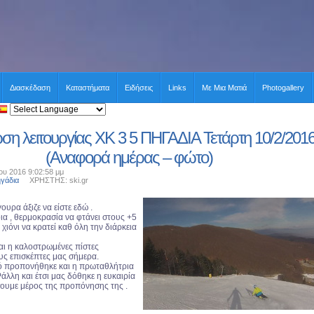
Διασκέδαση
Καταστήματα
Ειδήσεις
Links
Με Μια Ματιά
Photogallery
η λειτουργίας XK 3 5 ΠΗΓΑΔΙΑ Τετάρτη 10/2/201
(Αναφορά ημέρας – φώτο)
ου 2016 9:02:58 μμ
ηγάδια
ΧΡΗΣΤΗΣ: ski.gr
ουρα άξιζε να είστε εδώ .
ια , θερμοκρασία να φτάνει στους +5
 χιόνι να κρατεί καθ όλη την διάρκεια
και η καλοστρωμένες πίστες
υς επισκέπτες μας σήμερα.
ό προπονήθηκε και η πρωταθλήτρια
λλη και έτσι μας δόθηκε η ευκαιρία
ουμε μέρος της προπόνησης της .