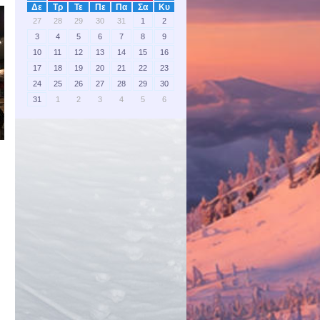
Δε
Τρ
Τε
Πε
Πα
Σα
Κυ
27
28
29
30
31
1
2
3
4
5
6
7
8
9
10
11
12
13
14
15
16
17
18
19
20
21
22
23
24
25
26
27
28
29
30
31
1
2
3
4
5
6