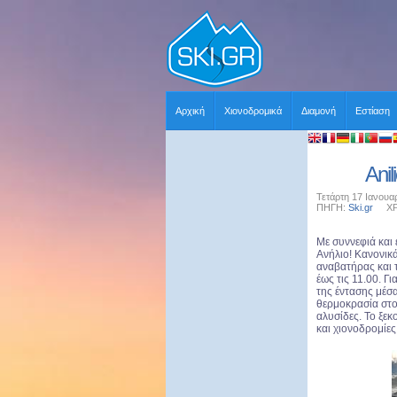
Αρχική
Χιονοδρομικά
Διαμονή
Εστίαση
Anil
Τετάρτη 17 Ιανουα
ΠΗΓΗ:
Ski.gr
ΧΡΗΣ
Με συννεφιά και
Ανήλιο! Κανονικ
αναβατήρας και τ
έως τις 11.00. Γ
της έντασης μέσα
θερμοκρασία στο
αλυσίδες. Το ξεκ
και χιονοδρομίες