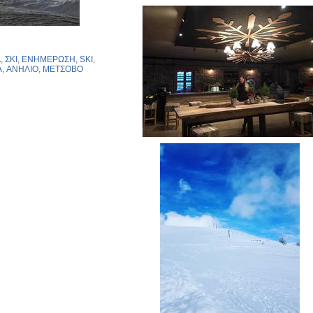
Α
,
ΣΚΙ
,
ΕΝΗΜΕΡΩΣΗ
,
SKI
,
A
,
ΑΝΗΛΙΟ
,
ΜΕΤΣΟΒΟ