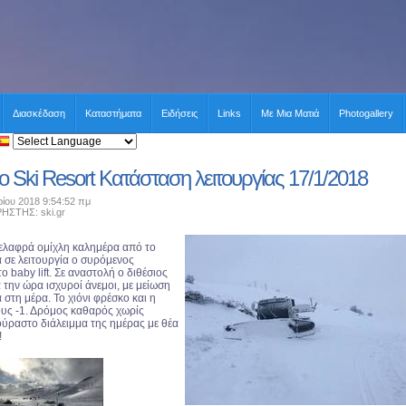
Διασκέδαση
Καταστήματα
Ειδήσεις
Links
Με Μια Ματιά
Photogallery
io Ski Resort Κατάσταση λειτουργίας 17/1/2018
ρίου 2018 9:54:52 πμ
ΤΗΣ: ski.gr
 ελαφρά ομίχλη καλημέρα από το
ά σε λειτουργία ο συρόμενος
ο baby lift. Σε αναστολή ο διθέσιος
ια την ώρα ισχυροί άνεμοι, με μείωση
 στη μέρα. Το χιόνι φρέσκο και η
υς -1. Δρόμος καθαρός χωρίς
ούραστο διάλειμμα της ημέρας με θέα
!