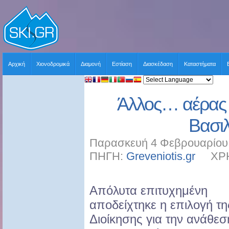
Αρχική
Χιονοδρομικά
Διαμονή
Εστίαση
Διασκέδαση
Καταστήματα
Άλλος… αέρας 
Βασιλ
Παρασκευή 4 Φεβρουαρίου 
ΠΗΓΗ:
Greveniotis.gr
ΧΡΗΣΤ
Απόλυτα επιτυχημένη
αποδείχτηκε η επιλογή τη
Διοίκησης για την ανάθεσ