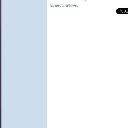
Έβερεστ
,
πεθαίνει
,