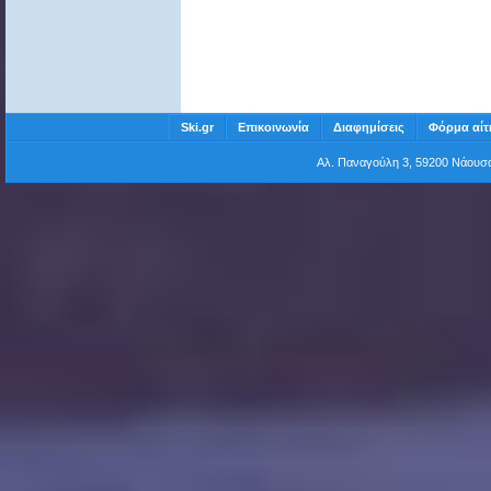
Ski.gr
Επικοινωνία
Διαφημίσεις
Φόρμα αίτ
Αλ. Παναγούλη 3, 59200 Νάου