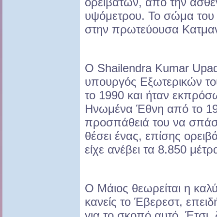
ορειβατών, από την ασθέ
υψόμετρου. Το σώμα του 
στην πρωτεύουσα Κατμαντ
Ο Shailendra Kumar Upa
υπουργός Εξωτερικών το
το 1990 και ήταν εκπρό
Ηνωμένα Έθνη από το 19
προσπάθειά του να σπάσε
θέσει ένας, επίσης ορει
είχε ανέβει τα 8.850 μέτρ
Ο Μάιος θεωρείται η καλ
κανείς το Έβερεστ, επειδή
για το σκοπό αυτό. Έτσι,