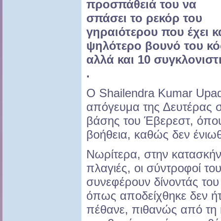
προσπάθειά του να
σπάσει το ρεκόρ του
γηραιότερου που έχει κ
ψηλότερο βουνό του κόσ
αλλά και 10 συγκλονιστ
.
Ο Shailendra Kumar Upad
απόγευμα της Δευτέρας 
βάσης του Έβερεστ, όπου
βοήθεια, καθώς δεν ένιω
Νωρίτερα, στην κατασκή
πλαγιές, οι σύντροφοί τ
συνεφέρουν δίνοντάς του
όπως αποδείχθηκε δεν ή
πέθανε, πιθανώς από τη 