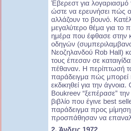
Έβερεστ για λογαριασμό τ
ώστε να ερευνήσει πώς ο
αλλάζουν το βουνό. Κατέ
μεγαλύτερο θέμα για το π
ημέρα που έφθασε στην 
οδηγών (συμπεριλαμβανομ
Νεοζηλανδού Rob Hall) 
τους έπεσαν σε καταιγίδα
πέθαναν. Η περίπτωσή το
παράδειγμα πώς μπορεί 
εκδικηθεί για την άγνοια
Boukreev “ξεπέρασε” την
βιβλίο που έγινε best sell
παράδειγμα προς μίμηση 
προσπάθησαν να επαναλάβ
2. Άνδεις 1972