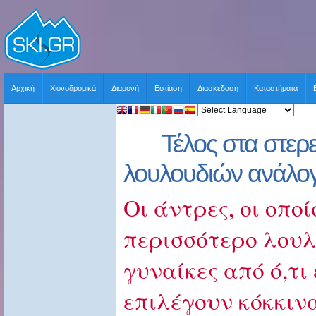
Αρχική
Χιονοδρομικά
Διαμονή
Εστίαση
Διασκέδαση
Καταστήματα
Τέλος στα στερ
λουλουδιών ανάλογ
Οι άντρες, οι οπο
περισσότερο λουλ
γυναίκες από ό,τι
επιλέγουν κόκκιν