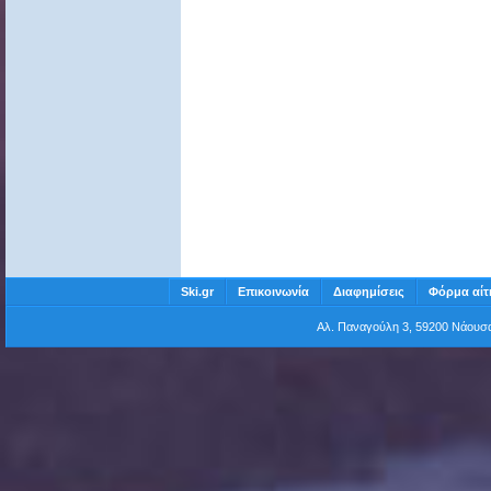
Ski.gr
Επικοινωνία
Διαφημίσεις
Φόρμα αίτ
Αλ. Παναγούλη 3, 59200 Νάου