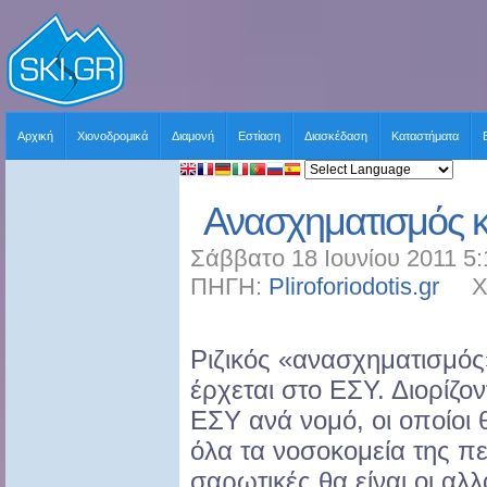
Αρχική
Χιονοδρομικά
Διαμονή
Εστίαση
Διασκέδαση
Καταστήματα
Ανασχηματισμός κ
Σάββατο 18 Ιουνίου 2011 5:
ΠΗΓΗ:
Pliroforiodotis.gr
ΧΡΗ
Ριζικός «ανασχηματισμός
έρχεται στο ΕΣΥ. Διορίζον
ΕΣΥ ανά νομό, οι οποίοι θ
όλα τα νοσοκομεία της π
σαρωτικές θα είναι οι αλλα