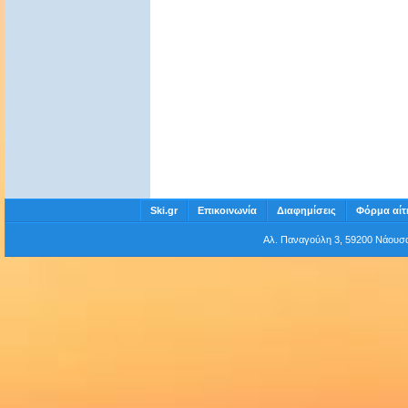
Ski.gr
Επικοινωνία
Διαφημίσεις
Φόρμα αίτ
Αλ. Παναγούλη 3, 59200 Νάου