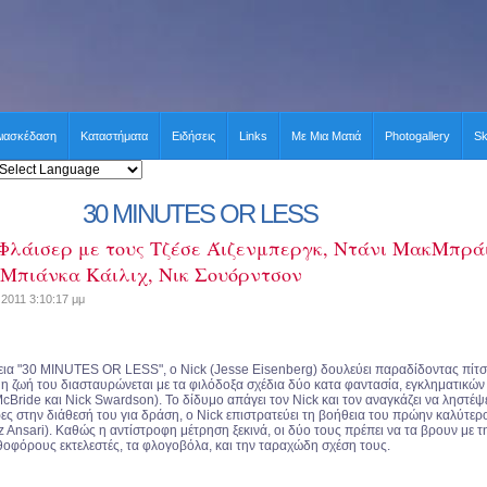
ιασκέδαση
Καταστήματα
Ειδήσεις
Links
Με Μια Ματιά
Photogallery
Sk
30 MINUTES OR LESS
Φλάισερ με τους Τζέσε Άιζενμπεργκ, Ντάνι ΜακΜπρά
 Μπιάνκα Κάιλιχ, Νικ Σουόρντσον
2011 3:10:17 μμ
εια "30 MINUTES OR LESS", ο Nick (Jesse Eisenberg) δουλεύει παραδίδοντας πίτσ
 η ζωή του διασταυρώνεται με τα φιλόδοξα σχέδια δύο κατα φαντασία, εγκληματικών
Bride και Nick Swardson). Το δίδυμο απάγει τον Nick και τον αναγκάζει να ληστέψε
ρες στην διάθεσή του για δράση, ο Nick επιστρατεύει τη βοήθεια του πρώην καλύτερ
z Ansari). Καθώς η αντίστροφη μέτρηση ξεκινά, οι δύο τους πρέπει να τα βρουν με τ
θοφόρους εκτελεστές, τα φλογοβόλα, και την ταραχώδη σχέση τους.