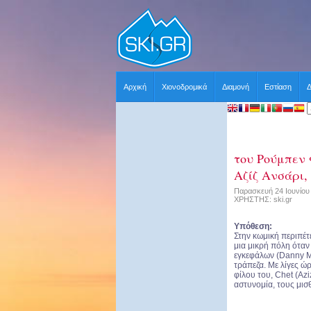
Αρχική
Χιονοδρομικά
Διαμονή
Εστίαση
Δ
του Ρούμπεν 
Αζίζ Ανσάρι,
Παρασκευή 24 Ιουνίου 
ΧΡΗΣΤΗΣ: ski.gr
Υπόθεση:
Στην κωμική περιπέτ
μια μικρή πόλη όταν
εγκεφάλων (Danny Mc
τράπεζα. Με λίγες ώ
φίλου του, Chet (Azi
αστυνομία, τους μισ