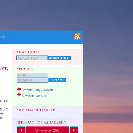
i.gr
ΑΝΑΖΗΤΗΣΗ
ιντ,
ΧΡΗΣΤΕΣ
Υπενθύμιση κωδικού
Εγγραφή χρήστη
ες σε
ι μια
ΔΗΜΟΦΙΛΕΙΣ ΕΙΔΗΣΕΙΣ
ου
ην
ΗΜΕΡΟΛΟΓΙΟ ΕΚΔΗΛΩΣΕΩΝ
Αύγουστος 2026
◄
►