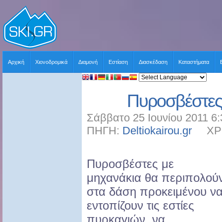
Αρχική
Χιονοδρομικά
Διαμονή
Εστίαση
Διασκέδαση
Καταστήματα
Πυροσβέστες
Σάββατο 25 Ιουνίου 2011 6:
ΠΗΓΗ:
Deltiokairou.gr
ΧΡΗΣ
Πυροσβέστες με
μηχανάκια θα περιπολού
στα δάση προκειμένου ν
εντοπίζουν τις εστίες
πυρκαγιών, να