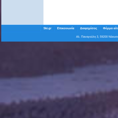
Ski.gr
Επικοινωνία
Διαφημίσεις
Φόρμα αίτ
Αλ. Παναγούλη 3, 59200 Νάου