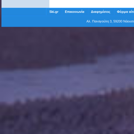
Ski.gr
Επικοινωνία
Διαφημίσεις
Φόρμα αίτ
Αλ. Παναγούλη 3, 59200 Νάου