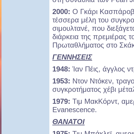
2000:
Ο Γκάρι Κασπάροβ ν
τέσσερα μέλη του συγκρ
σιμουλτανέ, που διεξάγετ
διάρκεια της πρεμιέρας 
Πρωταθλήματος στο Σκάκ
ΓΕΝΝΗΣΕΙΣ
1948:
Ίαν Πέις, άγγλος ν
1953:
Ντον Ντόκεν, τραγο
συγκροτήματος χέβι μέτα
1979:
Τιμ ΜακΚόρντ, αμε
Evanescence.
ΘΑΝΑΤΟΙ
1975:
Τιμ Μπάκλεϊ, αμερ