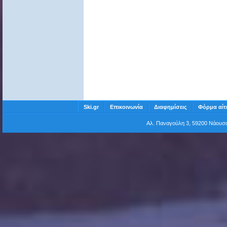
Ski.gr
Επικοινωνία
Διαφημίσεις
Φόρμα αίτ
Αλ. Παναγούλη 3, 59200 Νάου