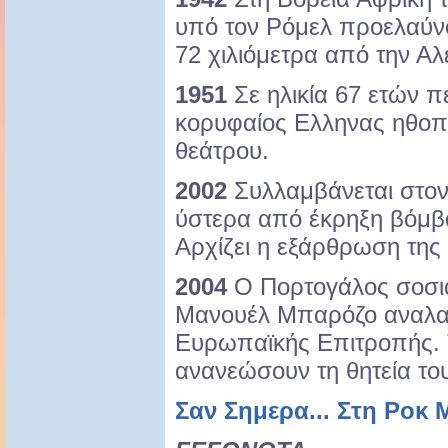
υπό τον Ρόμελ προελαύνο
72 χιλιόμετρα από την Αλ
1951
Σε ηλικία 67 ετών πε
κορυφαίος Ελληνας ηθοπο
θεάτρου.
2002
Συλλαμβάνεται στον
ύστερα από έκρηξη βόμβα
Αρχίζει η εξάρθρωση της
2004
Ο Πορτογάλος σοσι
Μανουέλ Μπαρόζο αναλα
Ευρωπαϊκής Επιτροπής. Τ
ανανεώσουν τη θητεία το
Σαν Σημερα... Στη Ροκ