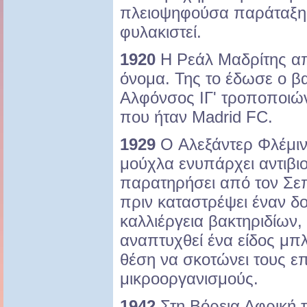
πλειοψηφούσα παράταξη.
φυλακιστεί.
1920
Η Ρεάλ Μαδρίτης απ
όνομα. Της το έδωσε ο βα
Αλφόνσος ΙΓ' τροποποιώ
που ήταν Madrid FC.
1929
O Αλεξάντερ Φλέμιν
μούχλα ενυπάρχει αντιβιο
παρατηρήσει από τον Σεπ
πριν καταστρέψει έναν δ
καλλιέργεια βακτηριδίων,
αναπτυχθεί ένα είδος μπ
θέση να σκοτώνει τους επ
μικροοργανισμούς.
1942
Στη Βόρεια Αφρική 