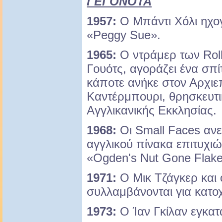
ΓΕΓΟΝΟΤΑ
1957:
Ο Μπάντι Χόλι ηχογ
«Peggy Sue».
1965:
Ο ντράμερ των Roll
Γουότς, αγοράζει ένα σπί
κάποτε ανήκε στον Αρχιε
Καντέρμπουρι, θρησκευτι
Αγγλικανικής Εκκλησίας.
1968:
Οι Small Faces ανε
αγγλικού πίνακα επιτυχι
«Ogden's Nut Gone Flake
1971:
Ο Μικ Τζάγκερ και 
συλλαμβάνονται για κατο
1973:
Ο Ίαν Γκίλαν εγκατ