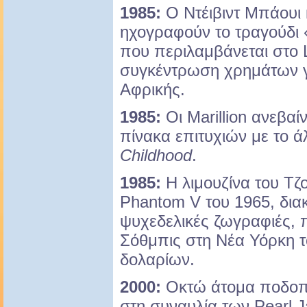
1985:
Ο Ντέιβιντ Μπάουι 
ηχογραφούν το τραγούδι «
που περιλαμβάνεται στο L
συγκέντρωση χρημάτων γι
Αφρικής.
1985:
Οι Marillion ανεβαί
πίνακα επιτυχιών με το
Childhood
.
1985:
Η λιμουζίνα του Τζο
Phantom V του 1965, δια
ψυχεδελικές ζωγραφιές, 
Σόθμπις στη Νέα Υόρκη τ
δολαρίων.
2000:
Οκτώ άτομα ποδοπα
στη συναυλία των Pearl 