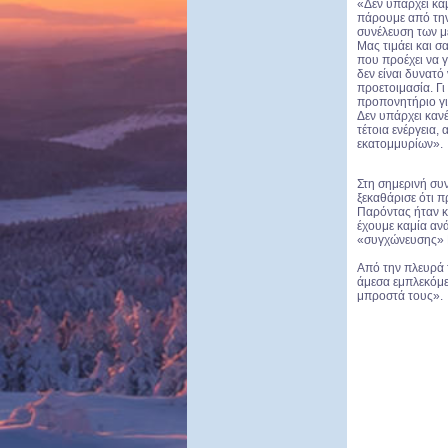
«Δεν υπάρχει κα
πάρουμε από την
συνέλευση των μ
Μας τιμάει και σ
που προέχει να γ
δεν είναι δυνατό 
προετοιμασία. Γι
προπονητήριο γι
Δεν υπάρχει καν
τέτοια ενέργεια,
εκατομμυρίων».
Στη σημερινή συ
ξεκαθάρισε ότι π
Παρόντας ήταν κ
έχουμε καμία ανά
«συγχώνευσης» 
Από την πλευρά 
άμεσα εμπλεκόμε
μπροστά τους».