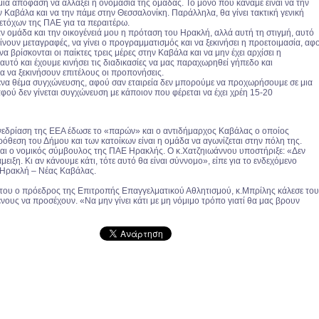
μία απόφαση να αλλάξει η ονομασία της ομάδας. Το μόνο που κάναμε είναι να την
 Καβάλα και να την πάμε στην Θεσσαλονίκη. Παράλληλα, θα γίνει τακτική γενική
ετόχων της ΠΑΕ για τα περαιτέρω.
αν ομάδα και την οικογένειά μου η πρόταση του Ηρακλή, αλλά αυτή τη στιγμή, αυτό
ίνουν μεταγραφές, να γίνει ο προγραμματισμός και να ξεκινήσει η προετοιμασία, αφ
να βρίσκονται οι παίκτες τρεις μέρες στην Καβάλα και να μην έχει αρχίσει η
 αυτό και έχουμε κινήσει τις διαδικασίες να μας παραχωρηθεί γήπεδο και
α να ξεκινήσουν επιτέλους οι προπονήσεις.
ένα θέμα συγχώνευσης, αφού σαν εταιρεία δεν μπορούμε να προχωρήσουμε σε μια
 αφού δεν γίνεται συγχώνευση με κάποιον που φέρεται να έχει χρέη 15-20
νεδρίαση της ΕΕΑ έδωσε το «παρών» και ο αντιδήμαρχος Καβάλας ο οποίος
ρόθεση του Δήμου και των κατοίκων είναι η ομάδα να αγωνίζεται στην πόλη της.
αι ο νομικός σύμβουλος της ΠΑΕ Ηρακλής. Ο κ.Χατζηιωάννου υποστήριξε: «Δεν
μειξη. Κι αν κάνουμε κάτι, τότε αυτό θα είναι σύννομο», είπε για το ενδεχόμενο
Ηρακλή – Νέας Καβάλας.
του ο πρόεδρος της Επιτροπής Επαγγελματικού Αθλητισμού, κ.Μπρίλης κάλεσε το
νους να προσέχουν. «Να μην γίνει κάτι με μη νόμιμο τρόπο γιατί θα μας βρουν