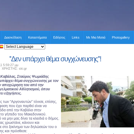
Διασκέδαση
Καταστήματα
Ειδήσεις
Links
Με Μια Ματιά
Photogallery
''Δεν υπάρχει θέμα συγχώνευσης''!
11 5:59:27 μμ
ΡΗΣΤΗΣ: ski.gr
 Καβάλας, Σταύρος Ψωμιάδης
υπάρχει θέμα συγχώνευσης με τον
ν αποχώρηση του από την
ελματικού Αθλητισμού, όπου
ι εξηγήσεις.
ς των “Αργοναυτών” τόνισε, επίσης,
αση που έχει παρθεί είναι να
μάδα από την Καβάλα στην
 το γήπεδο του Μακεδονικού.
 να μην μας δίνει τα κλειδιά ο δήμος.
μας χρωστάνε, κάνουν και
πε στο ξεκίνημα των δηλώσεών του ο
ς και πρόσθεσε: