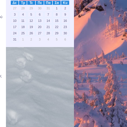
Δε
Τρ
Τε
Πε
Πα
Σα
Κυ
27
28
29
30
31
1
2
3
4
5
6
7
8
9
ού
10
11
12
13
14
15
16
17
18
19
20
21
22
23
24
25
26
27
28
29
30
31
1
2
3
4
5
6
υς