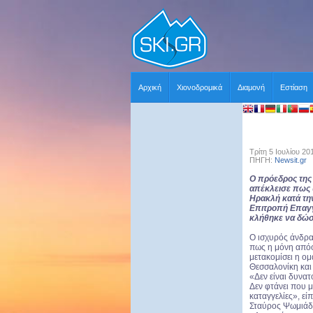
Αρχική
Χιονοδρομικά
Διαμονή
Εστίαση
Τρίτη 5 Ιουλίου 20
ΠΗΓΗ:
Newsit.gr
Χ
Ο πρόεδρος της
απέκλεισε πως 
Ηρακλή κατά τη
Επιτροπή Επαγγ
κλήθηκε να δώσε
Ο ισχυρός άνδρα
πως η μόνη απόφ
μετακομίσει η ο
Θεσσαλονίκη και
«Δεν είναι δυνατό
Δεν φτάνει που 
καταγγελίες», εί
Σταύρος Ψωμιάδη