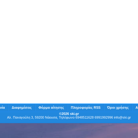
νία
Διαφημίσεις
Φόρμα αίτησης
Πληροφορίες RSS
Όροι χρήσης
Α
©2026 ski.gr
Αλ. Παναγούλη 3, 59200 Νάουσα, Τηλέφωνο 6948511628 6991992996
info@ski.gr