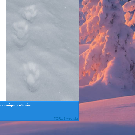
ποποίηση ευθυνών
TORUS web site