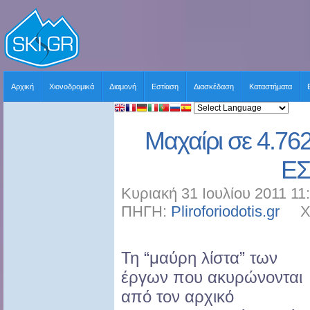
Αρχική
Χιονοδρομικά
Διαμονή
Εστίαση
Διασκέδαση
Καταστήματα
Μαχαίρι σε 4.762 
Ε
Κυριακή 31 Ιουλίου 2011 11
ΠΗΓΗ:
Pliroforiodotis.gr
ΧΡΗ
Τ
η “μαύρη λίστα” των
έργων που ακυρώνονται
από τον αρχικό