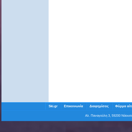
Ski.gr
Επικοινωνία
Διαφημίσεις
Φόρμα αίτ
Αλ. Παναγούλη 3, 59200 Νάου