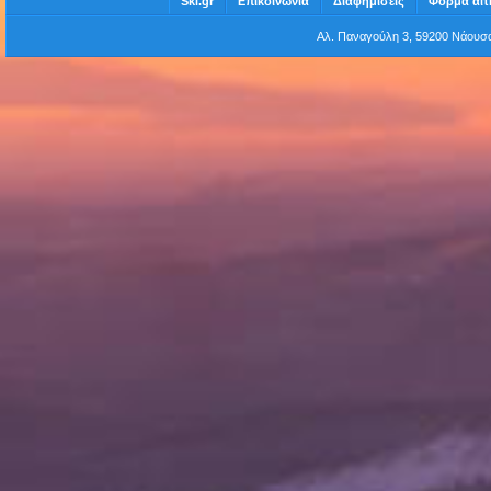
Ski.gr
Επικοινωνία
Διαφημίσεις
Φόρμα αίτ
Αλ. Παναγούλη 3, 59200 Νάου