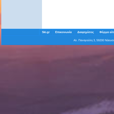
Ski.gr
Επικοινωνία
Διαφημίσεις
Φόρμα αίτ
Αλ. Παναγούλη 3, 59200 Νάου