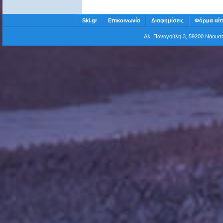
Ski.gr
Επικοινωνία
Διαφημίσεις
Φόρμα αίτ
Αλ. Παναγούλη 3, 59200 Νάου