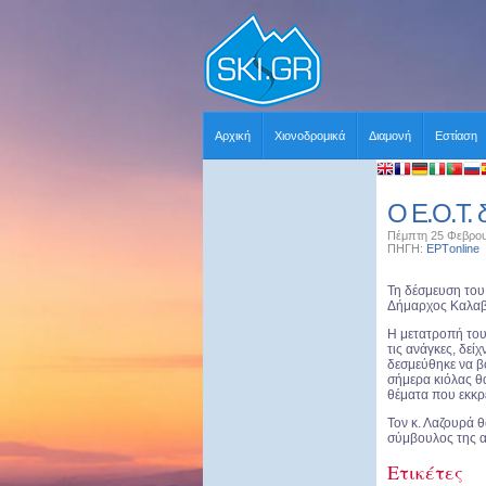
Αρχική
Χιονοδρομικά
Διαμονή
Εστίαση
Ο Ε.Ο.Τ. 
Πέμπτη 25 Φεβρου
ΠΗΓΗ:
ΕΡΤonline
Τη δέσμευση του
Δήμαρχος Καλαβ
Η μετατροπή του
τις ανάγκες, δεί
δεσμεύθηκε να βο
σήμερα κιόλας θ
θέματα που εκκρ
Τον κ. Λαζουρά 
σύμβουλος της α
Ετικέτες