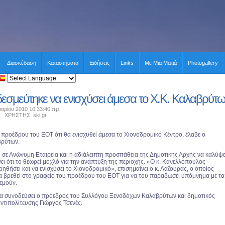
Διασκέδαση
Καταστήματα
Ειδήσεις
Links
Με Μια Ματιά
Photogallery
δεσμεύτηκε να ενισχύσει άμεσα το Χ.Κ. Καλαβρύτ
αρίου 2010 10:33:40 πμ
ΧΡΗΣΤΗΣ: ski.gr
 προέδρου του ΕΟΤ ότι θα ενισχυθεί άμεσα το Χιονοδρομικό Κέντρο, έλαβε ο
ρύτων.
 σε Ανώνυμη Εταιρεία και η αδιάλειπτη προσπάθεια της Δημοτικής Αρχής να καλύψε
χνει ότι το θεωρεί μοχλό για την ανάπτυξη της περιοχής. «Ο κ. Κανελλόπουλος
ηθήσει και να ενισχύσει το Χιονοδρομικό», επισημαίνει ο κ. Λαζουράς, ο οποίος
α βρεθεί στο γραφείο του προέδρου του ΕΟΤ για να του παραδώσει υπόμνημα με τα
εμούν.
θα συνοδεύσει ο πρόεδρος του Συλλόγου Ξενοδόχων Καλαβρύτων και δημοτικός
ντιπολίτευσης Γιώργος Τσενές.