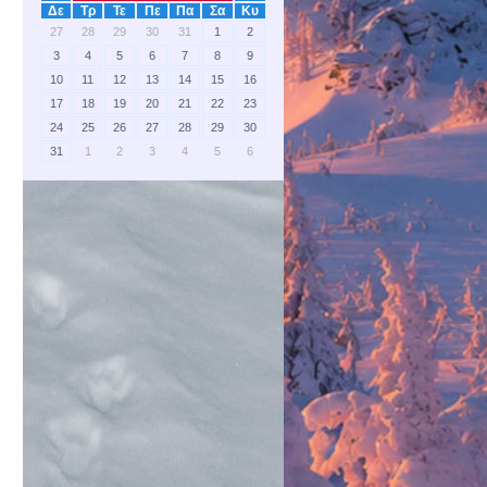
Δε
Τρ
Τε
Πε
Πα
Σα
Κυ
27
28
29
30
31
1
2
3
4
5
6
7
8
9
10
11
12
13
14
15
16
17
18
19
20
21
22
23
24
25
26
27
28
29
30
31
1
2
3
4
5
6