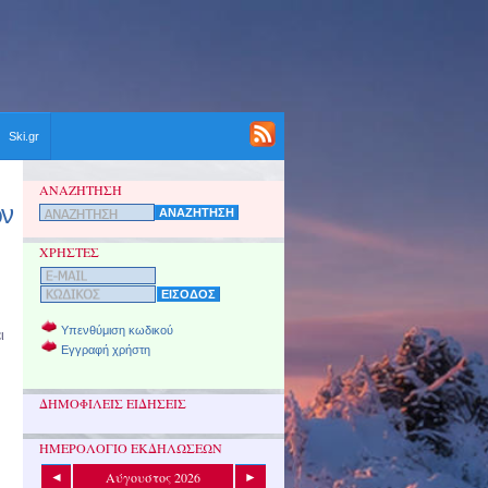
Ski.gr
ΑΝΑΖΗΤΗΣΗ
ων
ΧΡΗΣΤΕΣ
Υπενθύμιση κωδικού
ι
Εγγραφή χρήστη
ΔΗΜΟΦΙΛΕΙΣ ΕΙΔΗΣΕΙΣ
ΗΜΕΡΟΛΟΓΙΟ ΕΚΔΗΛΩΣΕΩΝ
Αύγουστος 2026
◄
►