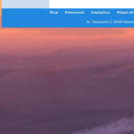
Ski.gr
Επικοινωνία
Διαφημίσεις
Φόρμα αίτ
Αλ. Παναγούλη 3, 59200 Νάου