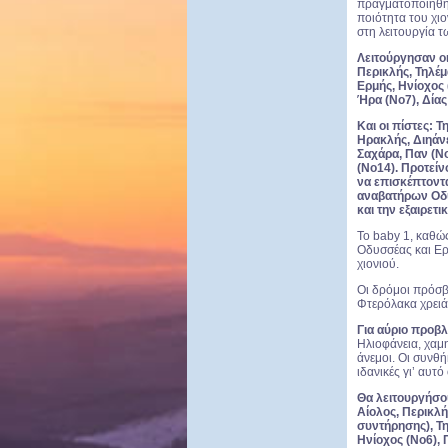
πραγματοποιήθηκε
ποιότητα του χι
στη λειτουργία 
Λειτούργησαν οι
Περικλής, Τηλέ
Ερμής, Ηνίοχος 
Ήρα (Νο7), Δίας 
Και οι πίστες: Τ
Ηρακλής, Διηάνε
Σαχάρα, Παν (Νο
(Νο14). Προτεί
να επισκέπτοντ
αναβατήρων Οδυσ
και την εξαιρετι
Το baby 1, καθώς
Οδυσσέας και Ερ
χιονιού.
Οι δρόμοι πρόσβ
Φτερόλακα χρειά
Για αύριο προβλ
Ηλιοφάνεια, χαμη
άνεμοι. Οι συνθ
ιδανικές γι’ αυτό
Θα λειτουργήσο
Αίολος, Περικλ
συντήρησης), Τ
Ηνίοχος (Νο6), 