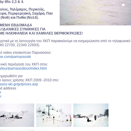
y lifts 2,3 & 4.
ίολος, Τηλέμαχος, Περικλής,
ιρα, Περιφερειακή, Σαχάρα, Παν
 (Νο6) και Πυθία (Νο14).
ΟΜΕΝΗ ΕΒΔΟΜΑΔΑ
 ΙΔΑΝΙΚΕΣ ΣΥΝΘΗΚΕΣ ΓΙΑ
ΜΕ ΗΛΙΟΦΑΝΕΙΑ ΚΑΙ ΧΑΜΗΛΕΣ ΘΕΡΜΟΚΡΑΣΙΕΣ!
 σχετικά με τη λειτουργία του ΧΚΠ παρακαλούμε να ενημερώνεστε από το τηλεφωνικό
340 22700, 22340 22693).
πό video επισκεπτών Παρνασσού:
ube.com/parnassoski
ονική περιήγηση του ΧΚΠ στην:
/vtour/parnasostour/index.html
μερωθείτε για
ι όρους χρήσης ΧΚΠ 2009 -2010 στο:
ssos-ski.gr/gr/prices.asp
l address :
r
r