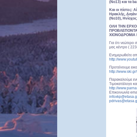
(Νο13) και τα bab
Και οι πίστες: Α
Ηρακλής, Διηάνε
(Νο10), Ηνίοχος
ΟΛΗ ΤΗΝ ΕΡΧ
ΠΡΟΒΛΕΠΟΝΤΑΙ
ΧΙΟΝΟΔΡΟΜΙΑ 
Για ότι νεώτερο
μας κέντρο ( 22
Ενημερωθείτε α
http://www.yout
Προτείνουμε εικ
http://www.ski.gr
Παρακαλούμε ενη
Tιμοκατάλογο κα
http://www.parna
Επικοινωνία emai
infoxkp@etasa.g
pdrivas@etasa.g