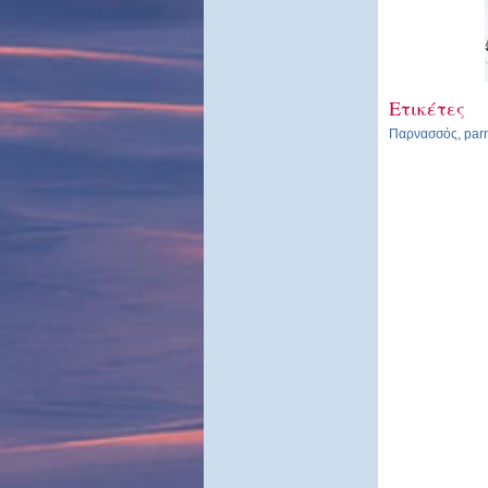
Ετικέτες
Παρνασσός
,
par