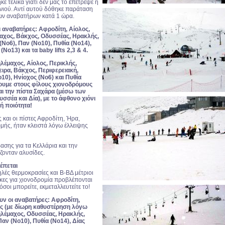
 τελικά γιατί δεν μας το επέτρεψε η
ονιού. Αντί αυτού δόθηκε παράταση
των αναβατήρων κατά 1 ώρα.
 αναβατήρες: Αφροδίτη, Αίολος,
μαχος, Βάκχος, Οδυσσέας, Ηρακλής,
(Νο6), Παν (Νο10), Πυθία (Νο14),
(Νο13) και τα baby lifts 2,3 & 4.
ηλέμαχος, Αίολος, Περικλής,
ιρα, Βάκχος, Περιφερειακή,
10), Ηνίοχος (Νο6) και Πυθία
νουμε στους φίλους χιονοδρόμους
αι την πίστα Σαχάρα (μέσω των
σέα και Δία), με το άφθονο χιόνι
κή ποιότητα!
 και οι πίστες Αφροδίτη, Ήρα,
μής, ήταν κλειστά λόγω έλλειψης
ασης για τα Κελλάρια και την
ζονταν αλυσίδες.
έπεται
λές θερμοκρασίες και Β-ΒΔ μέτριοι
ήκες για χιονοδρομία προβλέπονται
 όσοι μπορείτε, εκμεταλλευτείτε το!
υν οι αναβατήρες: Αφροδίτη,
ής (με δίωρη καθυστέρηση λόγω
ηλέμαχος, Οδυσσέας, Ηρακλής,
Παν (Νο10), Πυθία (Νο14), Δίας