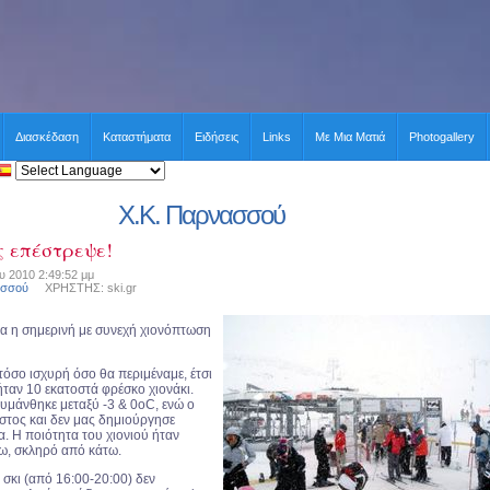
Διασκέδαση
Καταστήματα
Ειδήσεις
Links
Με Μια Ματιά
Photogallery
Χ.Κ. Παρνασσού
ς επέστρεψε!
υ 2010 2:49:52 μμ
ασσού
ΧΡΗΣΤΗΣ: ski.gr
ρα η σημερινή με συνεχή χιονόπτωση
τόσο ισχυρή όσο θα περιμέναμε, έτσι
ήταν 10 εκατοστά φρέσκο χιονάκι.
υμάνθηκε μεταξύ -3 & 0οC, ενώ ο
ιστος και δεν μας δημιούργησε
. Η ποιότητα του χιονιού ήταν
ω, σκληρό από κάτω.
σκι (από 16:00-20:00) δεν