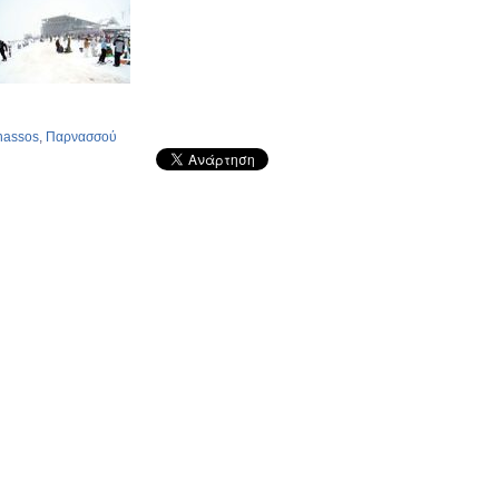
nassos
,
Παρνασσού