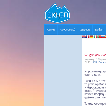
Αρχική
Χιονοδρομικά
Διαμονή
Εστίαση
Ο χειμώνα
Κυριακή 14 Μαρτίο
ΠΗΓΗ:
Χ.Κ. Παρν
Χειμωνιάτικη μέ
από το πρωί.
Βέβαια δεν ήταν 
το μόνο όφελος 
Η θερμοκρασία κ
αέρας ήταν ελάχ
κανένα πρόβλημα
φρέσκο από πάν
Το απογευματινό 