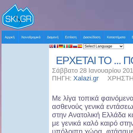
Αρχική
Χιονοδρομικά
Διαμονή
Εστίαση
Διασκέδαση
Καταστήματα
ΕΡΧΕΤΑΙ ΤΟ ... 
Σάββατο 28 Ιανουαρίου 201
ΠΗΓΗ:
Xalazi.gr
ΧΡΗΣΤΗΣ:
Με λίγα τοπικά φαινόμεν
ασθενούς γενικά εντάσε
στην Ανατολική Ελλάδα κ
με γενικά καλό καιρό στη
υπόλοιπη χώρα, φτάσαμ