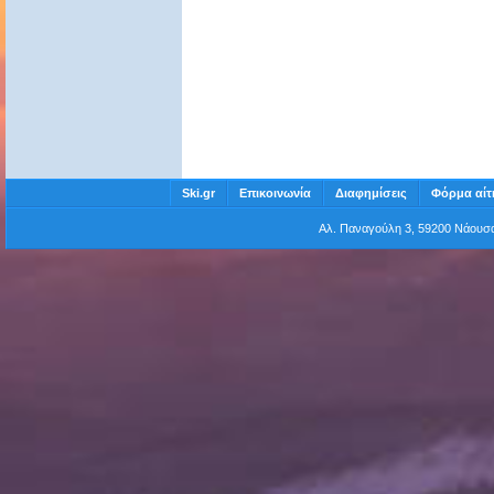
Ski.gr
Επικοινωνία
Διαφημίσεις
Φόρμα αίτ
Αλ. Παναγούλη 3, 59200 Νάου