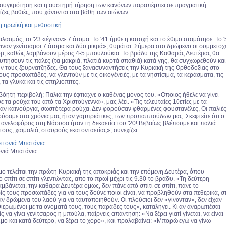
συγκρότηση και η αυστηρή τήρηση των κανόνων παραπέμπει σε πραγματική
ρίζες βαθιές, που χάνονται στα βάθη των αιώνων.
αλασμός, το '23 «έγιναν» 7 άτομα. Το '41 ήρθε η κατοχή και το έθιμο σταμάτησε. Το 
γιναν γενίτσαροι 7 άτομα και δύο μικρά», θυμάται. Σήμερα στο δρώμενο οι συμμετοχ
ρ, καθώς λαμβάνουν μέρος 4-5 μπουλούκια. Το βράδυ της Καθαράς Δευτέρας θα
υπήσουν τις πάλες (τα μακριά, πλατιά κυρτά σπαθιά) κατά γης, θα συγχωρεθούν και
ν τους ζουρνατζήδες. Θα τους ξανασυναντήσεις την Κυριακή της Ορθοδοξίας στο
ους προσωπάδες, να γλεντούν με τις οικογένειές, με τα νηστίσιμα, τα κεράσματα, τις
 τα γλυκά και τις σπηλιόπιτες.
βόητη περιβολή; Παλιά την έφτιαχνε ο καθένας μόνος του. «Οποιος ήθελε να γίνει
ε τα ρούχα του από τα Χριστούγεννα», μας λέει. «Τις τελευταίες 10ετίες με τα
ναν καινούργια, σωστότερα ρούχα. Δεν φορούσαν φθαρμένες φουστανέλες, Οι παλιέ
ύσαμε στα χρόνια μας ήταν γαμπριάτικες, των προπαππούδων μας. Σκεφτείτε ότι ο
τανελοφόρος στη Νάουσα ήταν τη δεκαετία του '20! Βεβαίως βλέπουμε και παλιά
ους, χαϊμαλιά, σταυρούς εκατονταετίας», συνεχίζει.
ονιά Μπατάνια.
μο τελείται την πρώτη Κυριακή της αποκριάς και την επόμενη Δευτέρα, όπου
 σπίτι σε σπίτι γλεντώντας, από το πρωί μέχρι τις 9.30 το βράδυ. «Τη δεύτερη
βάνεται, την καθαρά Δευτέρα όμως, δεν πάνε από σπίτι σε σπίτι, πάνε το
ς τους προσωπάδες για να τους δούνε ποιοι είναι, να προβληθούν στα πεθερικά, στ
ταν δρώμενα του λαού για να ταυτοποιηθούν. Οι πλούσιοι δεν «γίνονταν», δεν είχαν
ιερωμένοι με τα ονόματά τους, τους παράδες τους», καταλήγει. Κι αν αναρωτιέσαι
 να γίνει γενίτσαρος ή μπούλα, παίρνεις απάντηση: «Να ξέρει γιατί γίνεται, να είναι
μο και κατά δεύτερο, να ξέρει το χορό», και προλαβαίνει: «Μπορώ εγώ να γίνω