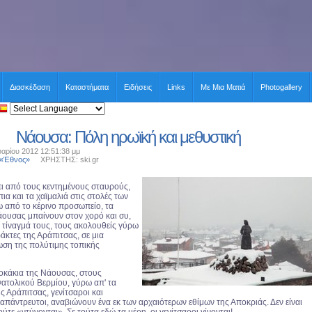
Διασκέδαση
Καταστήματα
Ειδήσεις
Links
Με Μια Ματιά
Photogallery
Νάουσα: Πόλη ηρωϊκή και μεθυστική
αρίου 2012 12:51:38 μμ
 «Έθνος»
ΧΡΗΣΤΗΣ: ski.gr
ι από τους κεντημένους σταυρούς,
ια και τα χαϊμαλιά στις στολές των
ω από το κέρινο προσωπείο, τα
άουσας μπαίνουν στον χορό και συ,
 τίναγμά τους, τους ακολουθείς γύρω
άκτες της Αράπιτσας, σε μια
ωση της πολύτιμης τοπικής
οκάκια της Νάουσας, στους
ατολικού Βερμίου, γύρω απ' τα
ς Αράπιτσας, γενίτσαροι και
απάντρευτοι, αναβιώνουν ένα εκ των αρχαιότερων εθίμων της Αποκριάς. Δεν είναι