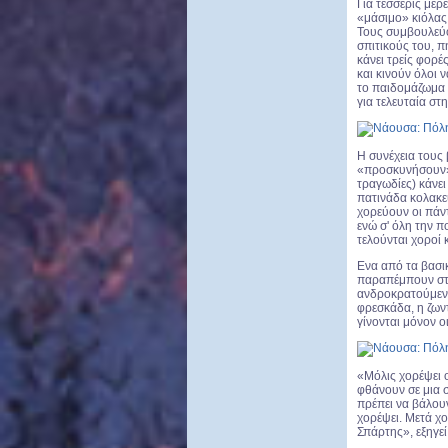
Για τέσσερις μέ
«μάσιμο» κιόλας,
Τους συμβουλεύου
σπιτικούς του, π
κάνει τρείς φορέ
και κινούν όλοι 
το παιδομάζωμα 
για τελευταία στ
Η συνέχεια τους 
«προσκυνήσουν».
τραγωδίες) κάνει
πατινάδα κολακευ
χορεύουν οι πάντ
ενώ σ' όλη την π
τελούνται χοροί κ
Ενα από τα βασι
παραπέμπουν στην
ανδροκρατούμενο 
φρεσκάδα, η ζωντ
γίνονται μόνον ο
«Μόλις χορέψει ο
φθάνουν σε μια σ
πρέπει να βάλουν
χορέψει. Μετά χο
Σπάρτης», εξηγεί