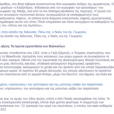
Ημαθίας, στη θέση Ισβόρια συναντιούνται δύο κορυφαίοι άνδρες της αρχαιότητας. Ο
 μεγάλων -ο Αλέξανδρος- διδάσκεται από τον κορυφαίο των φιλοσόφων -τον
νυμφαίο της Μίεζας, ένα από τα πιο διάσημα αξιοθέατα της περιοχής. Η Σχολή του
το συνορεύον πολιτιστικό κέντρο, συναγωνίζεται σε επισκεψιμότητα τους
εδονικούς τάφους, τα σπάνια αυτά δείγματα ελληνιστικής ταφικής αρχιτεκτονικής.
ημάδεψαν αυτόν τον τόπο; Πόσο επηρέασαν και πόσο συνεχίζουν να καθορίζουν το
ς του «Οίνου και της Αμπέλου»;
ην είσοδο της Νάουσας. Πίσω της, ο Ναός του Αγ. Γεωργίου.
 αίγλη: Τα πρώτα εργοστάσια των Βαλκανίων
ουσας τοποθετείται στα 1361, όταν ο Γαζή Εβρενός, ο Τούρκος στρατηλάτης που
η τη Μακεδονία, προτρέπει τους κατοίκους των γύρω χωριών να συνοικήσουν τη
Ο νέος οικισμός τίθεται υπό την προστασία της βασιλομήτορος Βαλιδέ Σουλτάνας κα
ουν μιας ιδιότυπης ασυλίας: σταδιακά καλλιεργούν δημητριακά, αραβόσιτο,
την κτηνοτροφία, καλλιεργούν το μετάξι και την άμπελο από την οποία παρασκευάζο
μαυρο κρασί. Οι περίπου 40 μικρές βιοτεχνίες της εποχής αξιοποιούν τα προϊόντα
ριο επεκτείνεται από τη γηραιά Ηπειρο, μέχρι την Αίγυπτο, την Αφρική, την Ασία και
ος «πρόσωπος» του γενίτσαρου και της μπούλας κλέβει την παράσταση.
ά, έως τις αρχές του 19ου αιώνα, οπότε ο Αλή Πασάς καταλαμβάνει την πόλη. Το
 ολοκληρωτική καταστροφή, έπεται λίγα χρόνια αργότερα. Η συμμετοχή των
πανάσταση του ΄21 προκαλεί την οργή του σουλτάνου, ο οποίος την καίει συθέμελα
1822.