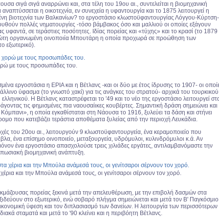
σα σιγά σιγά αναρρώνει και, στα τέλη του 19ου αι., συντελείται η βιομηχανική
 αναπτύσσεται η οικοτεχνία, εν συνεχεία η υφαντουργία και το 1875 λειτουργεί η
η βιοτεχνία των Βαλκανίων? το εργοστάσιο κλωστοϋφαντουργίας Λόγγου-Κύρτση-
υθούν πολλές νηματουργίες -τόσο βάμβακος όσο και μαλλιού οι οποίες εξάγουν
ς υφαντά, σε τεράστιες ποσότητες. Ιδίας πορείας και «τύχης» και το κρασί (το 1879
ρώτη οργανωμένη οινοποιία Μπουτάρη η οποία προχωρά σε προώθηση των
ο εξωτερικό).
ορώ με τους προσωπάδες του.
μένα εργοστάσια η ΕΡΙΑ και η Βέτλανς -και οι δύο με έτος ίδρυσης το 1907- οι οποί
λλινο ύφασμα (το γνωστό χακί) για τις ανάγκες του στρατού- αρχικά του τουρκικού
 ελληνικού. Η Βέτλανς καταστρέφεται το '49 και το νέο της εργοστάσιο λειτουργεί στ
ράγοντας τις φημισμένες πια ναουσαίικες κουβέρτες. Σημαντική δράση σημειώνει και
Κόμπανι», η οποία εγκαθίσταται στη Νάουσα το 1916, ξυλεύει τα δάση και στήνει
ρομο που κατεβάζει τεράστια αποθέματα ξυλείας από την περιοχή Λευκάδια.
ρχές του 20ου αι., λειτουργούν 9 κλωστοϋφαντουργεία, ένα κεραμοποιείο που
βλα, ένα επίσημο οινοποιείο, μεταξουργεία, υδρόμυλοι, κυλινδρόμυλοι κ.ά. Αν
όνον ένα εργοστάσιο απασχολούσε τρεις χιλιάδες εργάτες, αντιλαμβανόμαστε την
τυπωσιακή βιομηχανική ανάπτυξη.
 χέρια και την Μπούλα ανάμεσά τους, οι γενίτσαροι σέρνουν τον χορό.
κμάζουσας πορείας ξεκινά μετά την απελευθέρωση, με την επιβολή δασμών στα
ξιδεύουν στο εξωτερικό, ενώ σοβαρό πλήγμα σημειώνεται και μετά τον Β' Παγκόσμιο
οικονομική ύφεση και τον διπλασιασμό των δανείων. Η λειτουργία των περισσότερων
ιακά σταματά και μετά το '90 κλείνει και η περιβόητη Βέτλανς.