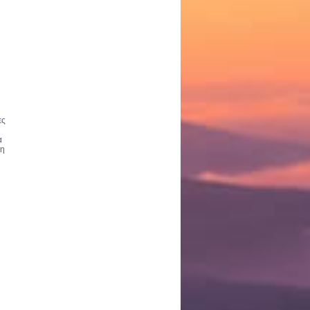
ες
α
 η