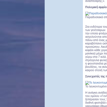
αναστενάρης;».
Πολεμική αμφίε
Παραδοσιακά σπί
Στα ενδότερα το
των γενίτσαρων. 
την οποία φτιάχν
ασχολούνται αποκ
πάνω από ένας μ
καραβόπανο ώστε 
προσώπου. Ακολο
κεφάλι κάθε χορε
μανίκια) μέχρι π
γύρω στα 7 κιλά
στρόγγυλα φυλαχτ
η φουστανέλα με 
βουδέτες, τα σελ
καιρού στολή τω
Συνεχιστές της
Το λευκοντυμένο
Η ανάγκη ανάδει
του ομίλου «Γενί
ξεπέρασαν τους 
διεθνή φεστιβάλ 
ναουσαίικο έθιμο