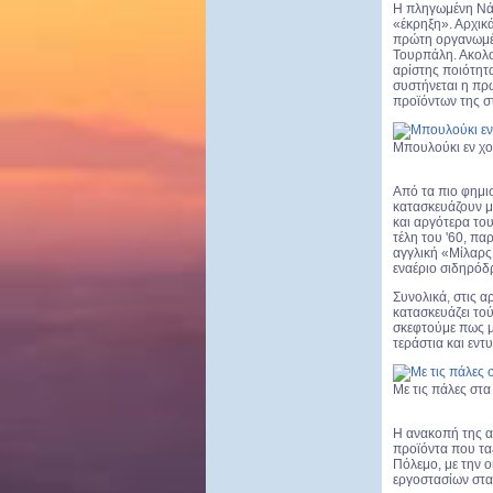
Η πληγωμένη Νάου
«έκρηξη». Αρχικά
πρώτη οργανωμέν
Τουρπάλη. Ακολο
αρίστης ποιότητα
συστήνεται η π
προϊόντων της στ
Μπουλούκι εν χ
Από τα πιο φημισ
κατασκευάζουν μά
και αργότερα του
τέλη του '60, πα
αγγλική «Μίλαρς 
εναέριο σιδηρόδ
Συνολικά, στις α
κατασκευάζει τού
σκεφτούμε πως μ
τεράστια και εν
Με τις πάλες στα
Η ανακοπή της α
προϊόντα που τα
Πόλεμο, με την 
εργοστασίων σταδ