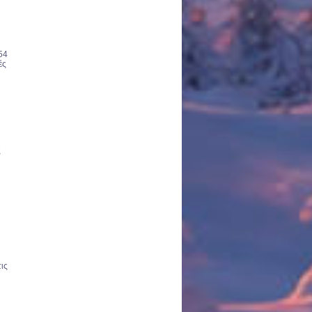
'54
ές
ς
ις