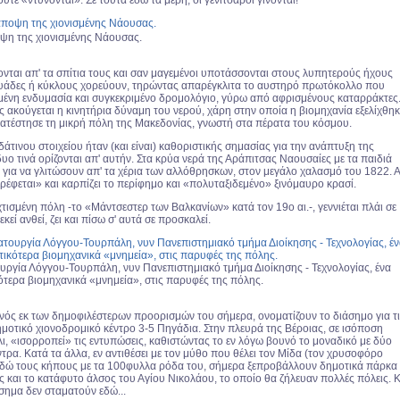
ούτε «ντύνονται». Σε τούτα εδώ τα μέρη, οι γενίτσαροι γίνονται!
ψη της χιονισμένης Νάουσας.
ονται απ' τα σπίτια τους και σαν μαγεμένοι υποτάσσονται στους λυπητερούς ήχους
δυάδες ή κύκλους χορεύουν, τηρώντας απαρέγκλιτα το αυστηρό πρωτόκολλο που
ιμένη ενδυμασία και συγκεκριμένο δρομολόγιο, γύρω από αφρισμένους καταρράκτες
 ακούγεται η κινητήρια δύναμη του νερού, χάρη στην οποία η βιομηχανία εξελίχθηκ
ατέστησε τη μικρή πόλη της Μακεδονίας, γνωστή στα πέρατα του κόσμου.
άτινου στοιχείου ήταν (και είναι) καθοριστικής σημασίας για την ανάπτυξη της
υο τινά ορίζονται απ' αυτήν. Στα κρύα νερά της Αράπιτσας Ναουσαίες με τα παιδιά
 για να γλιτώσουν απ' τα χέρια των αλλόθρησκων, στον μεγάλο χαλασμό του 1822. Α
«τρέφεται» και καρπίζει το περίφημο και «πολυταξιδεμένο» ξινόμαυρο κρασί.
τισμένη πόλη -το «Μάντσεστερ των Βαλκανίων» κατά τον 19ο αι.-, γεννιέται πλάι σε
κεί ανθεί, ζει και πίσω σ' αυτά σε προσκαλεί.
ργία Λόγγου-Τουρπάλη, νυν Πανεπιστημιακό τμήμα Διοίκησης - Τεχνολογίας, ένα
ότερα βιομηχανικά «μνημεία», στις παρυφές της πόλης.
ενός εκ των δημοφιλέστερων προορισμών του σήμερα, ονοματίζουν το διάσημο για τ
μοτικό χιονοδρομικό κέντρο 3-5 Πηγάδια. Στην πλευρά της Βέροιας, σε ισόποση
ι, «ισορροπεί» τις εντυπώσεις, καθιστώντας το εν λόγω βουνό το μοναδικό με δύο
τρα. Κατά τα άλλα, εν αντιθέσει με τον μύθο που θέλει τον Μίδα (τον χρυσοφόρο
ε εδώ τους κήπους με τα 100φυλλα ρόδα του, σήμερα ξεπροβάλλουν δημοτικά πάρκα
ες και το κατάφυτο άλσος του Αγίου Νικολάου, το οποίο θα ζήλευαν πολλές πόλεις. Κ
σημα δεν σταματούν εδώ...