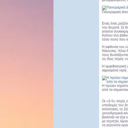
μεταμφιεσμένοι, 
Πανοραμική άπο
Ενας ένας μαζεύ
του ζουρνά. Σε 
απαιτεί συγκεκρ
Κάπου στο βάθος
τόσο πολύ που κ
Η αφθονία του υδ
Νάουσας. Χίλια δ
τους θυσιάζονται
τις ίδιες πηγές 
Η αμφιθεατρικά χ
αφρισμένα νερά, ε
H πρώην νηματου
από τα σημαντικ
Οι «3-5» πηγές 
υποδομές του δη
απόσταση, το Σέλ
χιονοδρομικά κέν
βασιλιά) να είχ
με τεχνητές λίμν
τα γεγονότα-ορό