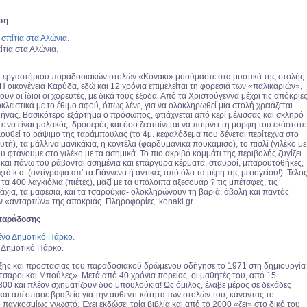
ση
τια στα Αλώνια.
υ εργαστήριου παραδοσιακών στολών «Κονάκι» μυούμαστε στα μυστικά της στολής
Η οικογένεια Καρύδα, εδώ και 12 χρόνια επιμελείται τη φορεσιά των «παλικαριών»,
ουν οι ίδιοι οι χορευτές, με δικά τους έξοδα. Από τα Χριστούγεννα μέχρι τις απόκριε
λειστικά με το έθιμο αφού, όπως λένε, για να ολοκληρωθεί μια στολή χρειάζεται
ήνας. Βασικότερο εξάρτημα ο πρόσωπος, φτιάχνεται από κερί μέλισσας και σκληρό
να είναι μαλακός, δροσερός και όσο ζεσταίνεται να παίρνει τη μορφή του εκάστοτε
υθεί το ράψιμο της ταράμπουλας (το 4μ. κεφαλόδεμα που δένεται περίτεχνα στο
υτή), τα μάλλινα μανικάκια, η κοντέλα (φαρδυμάνικα πουκάμισο), το πισλί (γιλέκο με
ου φτάνουμε στο γιλέκο με τα ασημικά. Το πιο ακριβό κομμάτι της περιβολής ζυγίζει
, και πάνω του ράβονται ασημένια και επάργυρα κέρματα, σταυροί, μπαρουτοθήκες,
ά κ.α. (αντίγραφα απ' τα Γιάννενα ή αντίκες από όλα τα μέρη της μεσογείου!). Τέλος
τα 400 λαγκιόλια (πιέτες), μαζί με τα υπόλοιπα αξεσουάρ ? τις μπέτσφες, τις
ιάχια, τα μαφέσια, και τα τσαρούχια- ολοκληρώνουν τη βαριά, άβολη και παντός
ν «ανταρτών» της αποκριάς. Πληροφορίες: konaki.gr
 παράδοσης
 Δημοτικό Πάρκο.
ξης και προστασίας του παραδοσιακού δρώμενου οδήγησε το 1971 στη δημιουργία
τσαροι και Μπούλες». Μετά από 40 χρόνια πορείας, οι μαθητές του, από 15
300 και πλέον σχηματίζουν δύο μπουλούκια! Ως όμιλος, έλαβε μέρος σε δεκάδες
και απέσπασε βραβεία για την αυθεντι-κότητα των στολών του, κάνοντας το
 παγκοσμίως γνωστό. Έχει εκδώσει τρία βιβλία και από το 2000 «ζει» στο δικό του