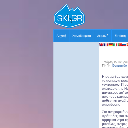
Αρχική
Χιονοδρομικά
Διαμονή
Εστίαση
Τετάρτη 15 Φεβρου
ΠΗΓΗ:
Εφημερίδα
Η ματιά θαμπώνε
τα ασημένια ρούπ
γενίτσαρων. Πίσ
παλικάρια της Ν
μαγεμένος απ' το
από τους καταρρ
αυθεντική αναβί
παράδοσης
Στα ανηφορικά σ
πρόποδες του αν
ορμητικά νερά τη
μπούλες, άντρες 