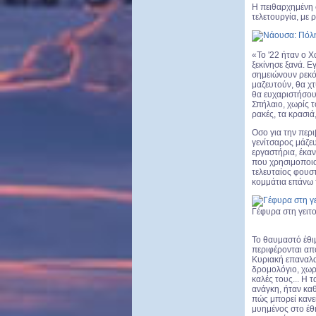
Η πειθαρχημένη 
τελετουργία, με 
«Το '22 ήταν ο Χ
ξεκίνησε ξανά. E
σημειώνουν ρεκό
μαζευτούν, θα χτ
θα ευχαριστήσου
Σπήλαιο, χωρίς τ
ρακές, τα κρασιά,
Οσο για την περι
γενίτσαρος μάζευ
εργαστήρια, έκα
που χρησιμοποιο
τελευταίος φουσ
κομμάτια επάνω τ
Γέφυρα στη γειτ
Το θαυμαστό έθι
περιφέρονται από
Κυριακή επαναλαμ
δρομολόγιο, χωρί
καλές τους... Η 
ανάγκη, ήταν καθ
πώς μπορεί κανείς
μυημένος στο έθι