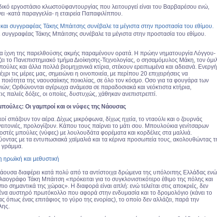
δικό εργοστάσιο κλωστοϋφαντουργίας που λειτουργεί είναι του Βαρβαρέσου ενώ,
ει -κατά παραγγελία- η εταιρεία Παπαφιλίππου.
 συγγραφέας Τάκης Μπάιτσης συνέβαλε τα μέγιστα στην προστασία του εθίμου.
τα ίχνη της παρελθούσης ακμής παραμένουν ορατά. H πρώην νηματουργία Λόγγου-
ει το Πανεπιστημιακό τμήμα Διοίκησης-Τεχνολογίας, o σησαμόμυλος Μάκη, τον όμι
πούλες και άλλα πολλά βιομηχανικά κτίρια, στέκουν ερειπωμένα και αδειανά. Ενεργή
χρι τις μέρες μας, σημειώνει η οινοποιεία, με περίπου 20 επιχειρήσεις να
ποιότητα της ναουσαίικης ποικιλίας, σε όλο τον κόσμο. Οσο για τα φουγάρα των
ιών; Ορθώνονται αγέρωχα ανάμεσα σε παραδοσιακά και νεόκτιστα κτήρια,
ις παλιές δόξες, οι οποίες, δυστυχώς, χάθηκαν ανεπιστρεπτί.
 μπούλες: Οι γαμπροί και οι νύφες της Νάουσας
οί σπάζουν τον αέρα. Δίχως μικρόφωνα, δίχως ηχεία, το νταούλι και ο ζουρνάς
γειτονιές, προλογίζουν. Κάπου τους παίρνει το μάτι σου. Μπουλούκια γενίτσαρων
γοστές μπούλες (νύφες) με λουλουδάτα φορέματα και κορδέλες στα μαλλιά.
οντας με τα εντυπωσιακά χαϊμαλιά και τα κέρινα προσωπεία τους, ακολουθώντας τ
ά γράμμα.
άουσα διαφέρει κατά πολύ από τα αντίστοιχα δρώμενα της υπόλοιπης Ελλάδας ενώ
λαογράφο Τάκη Μπάιτση «πρόκειται για το συγκλονιστικότερο έθιμο της πόλης και
πιο σημαντικά της χώρας». Η διαφορά είναι απλή: ενώ τελείται στις αποκριές, δεν
ει ένα αυστηρό πρωτόκολλο που αφορά στην ενδυμασία και το δρομολόγιο (κάνει το
 όπως ένας επιτάφιος το γύρο της ενορίας), το οποίο δεν αλλάζει, παρά την
λης.