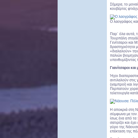
Σήμερα, το μονα
κουβέρτες φτιάχν
Ο λαογράφος και
Παρ΄ όλα αυτά, 
Τουρπάλη στεγάζ
Γενίτσαροι και Μ
δραστηριότητα μέ
«διαλαλούν» την 
παλιών βιομηχαν
υπενθυμίζοντας τ
Γιανίτσαροι και
Ήχοι διαπεραστικ
αντιλαλούν στις 
(γαμπροί) και λι
Περπατούν χορεύ
τελετουργία κατ
Η αποκριά στη Ν
σύμφωνα με τον 
ίσως ένα από τα 
σατιρίζει και έχ
γύρο της Νάουσας
επέκταση της πό