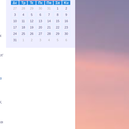
Δε
Τρ
Τε
Πε
Πα
Σα
Κυ
27
28
29
30
31
1
2
3
4
5
6
7
8
9
10
11
12
13
14
15
16
17
18
19
20
21
22
23
.
24
25
26
27
28
29
30
ε
31
1
2
3
4
5
6
π'
ις
αι