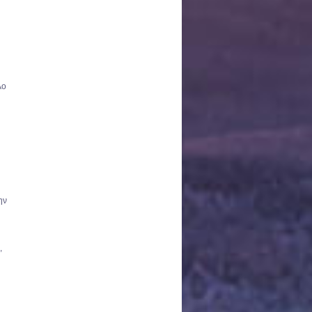
λο
ην
,