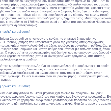
ρες τους παρακολουθείς να χορεύουν ακούραστοι, από το πρωί ως το βράδυ. Απ' το
 γίνεσαι μέρος μιας καλά σωζόμενης ιεροτελεστίας: «Οι παλιοί ντύνουν τους νέους.
ν πώς να σταθούν και να φερθούν. Μόλις ετοιμαστεί ο γενίτσαρος, χαιρετάει τους
ηδά στα δυο του πόδια και μετά τον μαζώνει ο ζουρνάς. Μόλις βγει στην εξώπορτα,
ς το σταυρό του, παίρνει χέρι αυτούς που ήρθαν να τον πάρουν, λέει καλή λευτεριά,
να μαζεύονται, όπως γινόταν στο παιδομάζωμα», διηγείται ο κος. Μπάιτσης (εννοώντ
που επιχειρήθηκε το 1705 για πρώτη φορά στη μέχρι τότε προνομιούχο Νάουσα κα
ην οθωμανική αυτοκρατορία).
βρίσκει όλους μαζί να πηγαίνουν στο κονάκι, -το σημερινό δημαρχείο-, να
 Η μπούλα, (άντρας που υποδύεται το ρόλο της γυναίκας, όπως στις αρχαίες
 τεμενά, «μέχρι κάτω!». Αφού δοθεί η άδεια, χορεύουν με μαντήλια τη ροΐδοπούλα, μ
τική για τους Τούρκους και μετά το θούριο του Ρήγα σε μια εκτέλεση τοπική, όπου
ες. Ο χορός στήνεται σε συγκεκριμένα τριόδια (εκεί που ανταμώνουν τρείς δρόμοι) κ
ορεία χορεύουν πατινάδες (πατώ και άδω= χορεύω και τραγουδώ ) στις στάσεις,
υκλικοί, ατομικοί ή ομαδικοί.
κότερα εξαρτήματα της στολής είναι οι «προσωπάδες» ή ο «πρόσωπος», τα οποία
 αρχαιότητα, στις διονυσιακές λατρείες και τα ανθεστήρια. Το αμιγώς
έθιμο λίγο διαφέρει από μια τελετή μύησης, στην οποία το ζητούμενο είναι η
άνια, η δύναμη. Οι νέοι είναι αυτοί που λαμβάνουν μέρος. Γενίτσαροι και μπούλες
ι άγαμοι.
 καθένας στη γειτονιά του -κάθε μαχαλάς έχει το δικό του τραγούδι-, το βράδυ
υνοικία, τώρα στα Αλώνια, παλιότερα στα Καμένα και, βγαίνουν οι προσωπάδες. Εκε
 και πολίτες να χορέψουν. Μέχρι που ο γενίτσαρος έχει πρόσωπο δεν βάζει πολίτη 
ρεύουν τα ήδη παλικάρια και μετά τα ντυμένα, τα μικρά. Θυμίζει το χορό της αρχαία
.