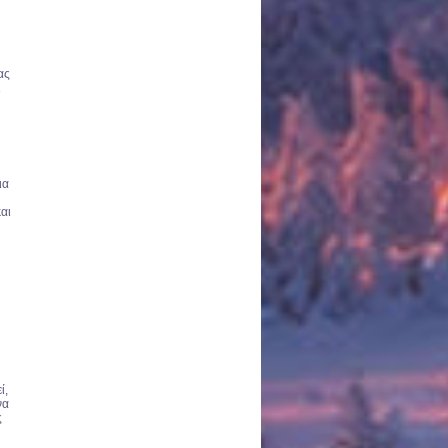
ας
ι
ια
αι
ί,
να
ς