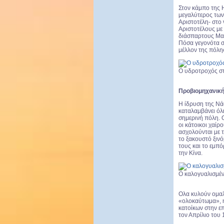
Στον κάμπο της 
μεγαλύτερος των
Αριστοτέλη- στο 
Αριστοτέλους με 
διάσπαρτους Μακ
Πόσα γεγονότα σ
μέλλον της πόλη
Ο υδροτροχός στ
Προβιομηχανική
Η ίδρυση της Νά
καταλαμβάνει όλ
σημερινή πόλη. 
οι κάτοικοι χαίρ
ασχολούνται με 
το ξακουστό ξινό
τους και το εμπό
την Κίνα.
Ο καλογυαλισμέν
Ολα κυλούν ομαλ
«ολοκαύτωμα», η
κατοίκων στην ε
τον Απρίλιο του 