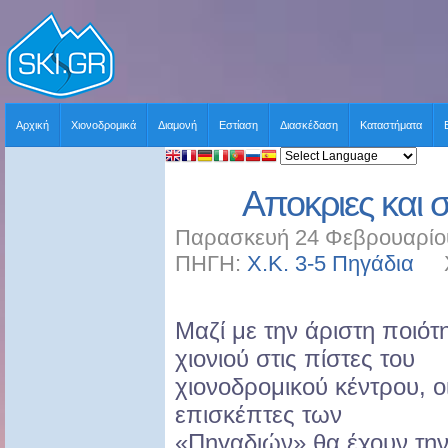
Αρχική
Χιονοδρομικά
Διαμονή
Εστίαση
Διασκέδαση
Καταστήματα
Αποκριες και 
Παρασκευή 24 Φεβρουαρίου
ΠΗΓΗ:
Χ.Κ. 3-5 Πηγάδια
ΧΡ
Μαζί με την άριστη ποιότ
χιονιού στις πίστες του
χιονοδρομικού κέντρου, ο
επισκέπτες των
«Πηγαδιών» θα έχουν τη