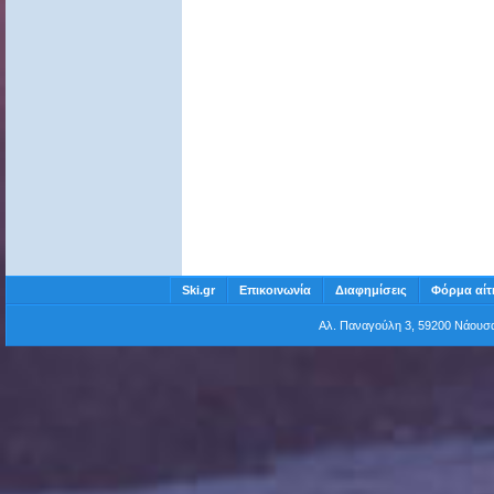
Ski.gr
Επικοινωνία
Διαφημίσεις
Φόρμα αίτ
Αλ. Παναγούλη 3, 59200 Νάου