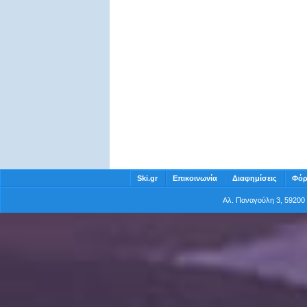
Ski.gr
Επικοινωνία
Διαφημίσεις
Φόρ
Αλ. Παναγούλη 3, 5920