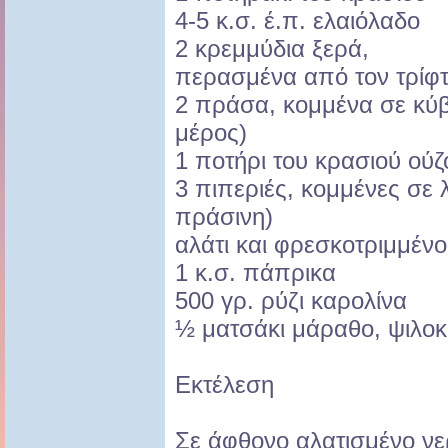
4-5 κ.σ. έ.π. ελαιόλαδο
2 κρεμμύδια ξερά,
περασμένα από τον τρίφ
2 πράσα, κομμένα σε κύβ
μέρος)
1 ποτήρι του κρασιού ούζ
3 πιπεριές, κομμένες σε λ
πράσινη)
αλάτι και φρεσκοτριμμένο
1 κ.σ. πάπρικα
500 γρ. ρύζι καρολίνα
½ ματσάκι μάραθο, ψιλο
Εκτέλεση
Σε άφθονο αλατισμένο νε