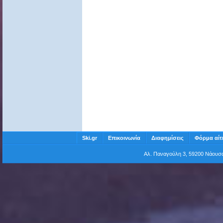
Ski.gr
Επικοινωνία
Διαφημίσεις
Φόρμα αίτ
Αλ. Παναγούλη 3, 59200 Νάου