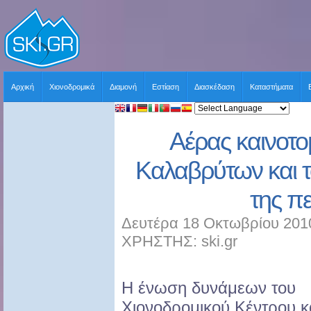
Αρχική
Χιονοδρομικά
Διαμονή
Εστίαση
Διασκέδαση
Καταστήματα
Αέρας καινοτομ
Καλαβρύτων και τ
της π
Δευτέρα 18 Οκτωβρίου 2010
ΧΡΗΣΤΗΣ: ski.gr
Η ένωση δυνάμεων του
Χιονοδρομικού Κέντρου κ