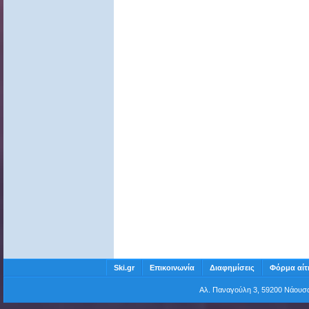
Ski.gr
Επικοινωνία
Διαφημίσεις
Φόρμα αίτ
Αλ. Παναγούλη 3, 59200 Νάου